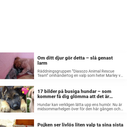
Om ditt djur gör detta – slå genast
larm
Räddningsgruppen ”Diasozo Animal Rescue
Team” omhändertog en valp som heter Marley vid
en motorväg. Han var otroligt rädd och ville inte
ta kontakt med några människor, enligt Paw my
Gosh. Fast besluten att få Marley ...
17 bilder på busiga hundar – som
kommer få dig glömma att det är
måndag!
Hundar kan verkligen lätta upp ens humör. Nu är
midsommarhelgen över för den här gången och
måndagen är åter kommen. Finns det då något
bättre att lätta upp humöret med än bilder på
människans bästa ...
Pojken ser livlös liten valp ta sina sista