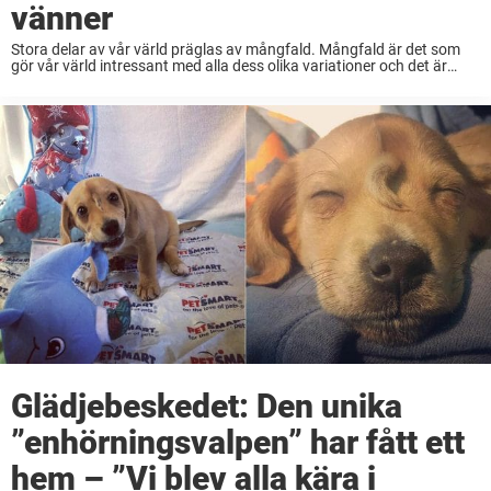
vänner
Stora delar av vår värld präglas av mångfald. Mångfald är det som
gör vår värld intressant med alla dess olika variationer och det är
även naturens största styrka. Naturen kan ofta förvåna oss med sin
...
Glädjebeskedet: Den unika
”enhörningsvalpen” har fått ett
hem – ”Vi blev alla kära i