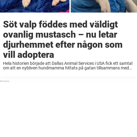
Söt valp föddes med väldigt
ovanlig mustasch – nu letar
djurhemmet efter någon som
vill adoptera
Hela historien började att Dallas Animal Services i USA fick ett samtal
om att en nybliven hundmamma hittats på gatan tillsammans med
11 nyfödda små valpar tidigare under sommaren. Man bestämde sig
snabbt för att ...