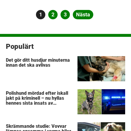
Sidnumrering
Sida
1
Sida
2
Sida
3
Nästa
för
inlägg
Populärt
Det gör ditt husdjur minuterna
innan det ska avlivas
Polishund mördad efter iskall
jakt på kriminell – nu hyllas
hennes sista insats av
kollegorna
Skrämmande studie: Vovvar