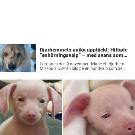
Djurhemmets unika upptäckt: Hittade
”enhörningsvalp” – med svans som
växer ur pannan
Lördagen den 9 november delade ett djurhem
Missouri, USA en bild på en hundvalp som de
räddat och som nu fått stor spridning. Det var
nämligen något som stack ut på valpen – den
hade ...