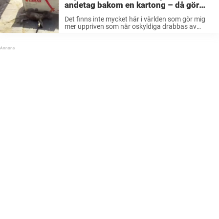
andetag bakom en kartong – då gör
han det osannolika
Det finns inte mycket här i världen som gör mig
mer uppriven som när oskyldiga drabbas av
någonting som slår hårt emot dem. Det kan
handla om såväl försvarslösa djur som
människor som har det ...