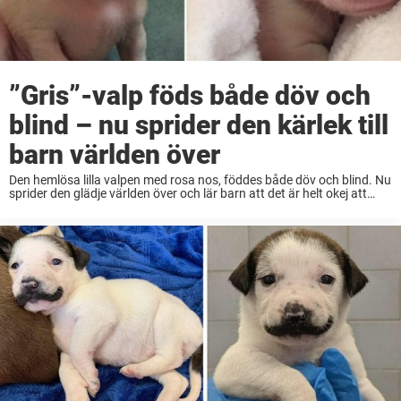
”Gris”-valp föds både döv och
blind – nu sprider den kärlek till
barn världen över
Den hemlösa lilla valpen med rosa nos, föddes både döv och blind. Nu
sprider den glädje världen över och lär barn att det är helt okej att
vara annorlunda. Du ska accepteras för precis den ...