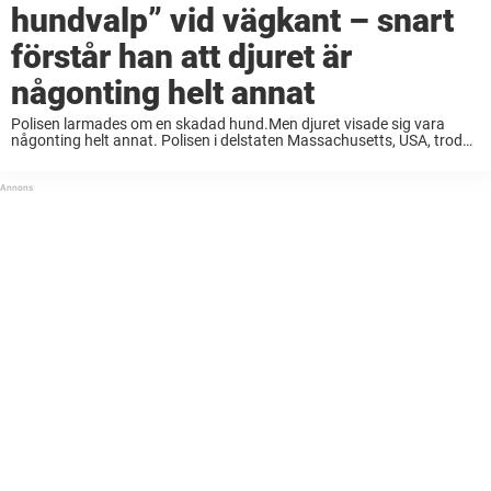
hundvalp” vid vägkant – snart
förstår han att djuret är
någonting helt annat
Polisen larmades om en skadad hund.Men djuret visade sig vara
någonting helt annat. Polisen i delstaten Massachusetts, USA, trodde
att de hade larmats på ett vanligt uppdrag om en bortsprungen
hund. Men när de kom ...