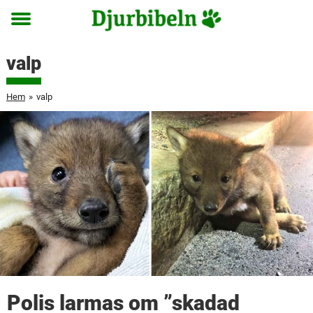
Toggle
menu
valp
Hem
»
valp
Polis larmas om ”skadad