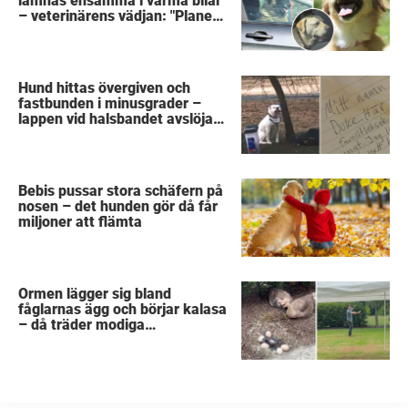
lämnas ensamma i varma bilar
– veterinärens vädjan: "Planera
i förväg"
Hund hittas övergiven och
fastbunden i minusgrader –
lappen vid halsbandet avslöjar
det fruktansvärda
Bebis pussar stora schäfern på
nosen – det hunden gör då får
miljoner att flämta
Ormen lägger sig bland
fåglarnas ägg och börjar kalasa
– då träder modiga
byggarbetaren fram och räddar
dem