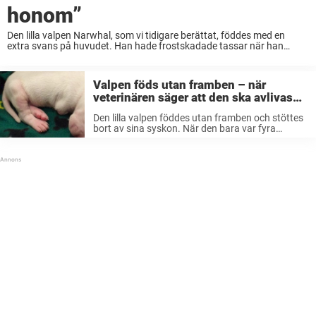
honom”
Den lilla valpen Narwhal, som vi tidigare berättat, föddes med en
extra svans på huvudet. Han hade frostskadade tassar när han
räddades från ett liv på kalla gator. Hunden, som fått smeknamnet
”enhörningsvalpen”, är berömd ...
Valpen föds utan framben – när
veterinären säger att den ska avlivas
tar ägaren ett avgörande beslut
Den lilla valpen föddes utan framben och stöttes
bort av sina syskon. När den bara var fyra
timmar gammal föreslog veterinären att den
skulle avlivas. Då tog ägaren ett avgörande
beslut. Valpen Nobby fick en ...