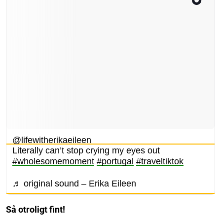
@lifewitherikaeileen
Literally can’t stop crying my eyes out
#wholesomemoment
#portugal
#traveltiktok
♬ original sound – Erika Eileen
Så otroligt fint!