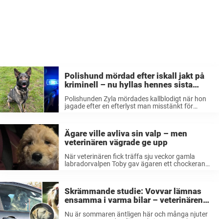
Polishund mördad efter iskall jakt på
kriminell – nu hyllas hennes sista
insats av kollegorna
Polishunden Zyla mördades kallblodigt när hon
jagade efter en efterlyst man misstänkt för
mordförsök. Nu hedras hon av de sörjande
kollegorna. Polishundar är en oerhört värdefull
resurs för poliser värden över. De är inte bara ...
Ägare ville avliva sin valp – men
veterinären vägrade ge upp
När veterinären fick träffa sju veckor gamla
labradorvalpen Toby gav ägaren ett chockerande
besked. Han ville nämligen att vovven skulle bli
avlivadMen det var något som veterinären Oliver
Reeve inte kunde acceptera. Han tog saker ...
Skrämmande studie: Vovvar lämnas
ensamma i varma bilar – veterinärens
vädjan: ”Planera i förväg”
Nu är sommaren äntligen här och många njuter