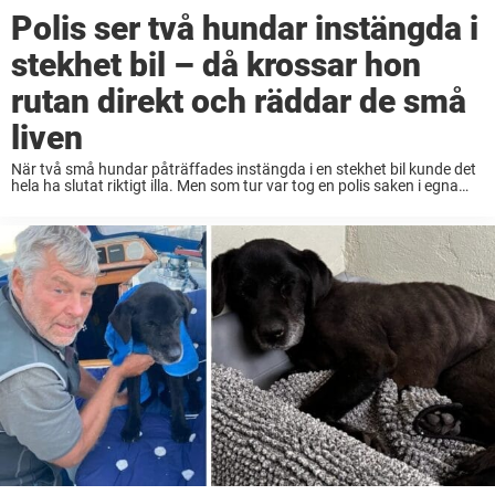
Polis ser två hundar instängda i
stekhet bil – då krossar hon
rutan direkt och räddar de små
liven
När två små hundar påträffades instängda i en stekhet bil kunde det
hela ha slutat riktigt illa. Men som tur var tog en polis saken i egna
händer och räddade de små liven från den ...