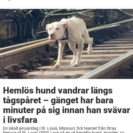
hjälplös. Nu har den fått en ny chans i livet. Hunden ...
Hemlös hund vandrar längs
tågspåret – gänget har bara
minuter på sig innan han svävar
i livsfara
En iskall januaridag i St. Louis, Missouri, fick teamet från Stray
Rescue of St. Louis (SRSL) syn på en vit herrelös hund. Hunden, som