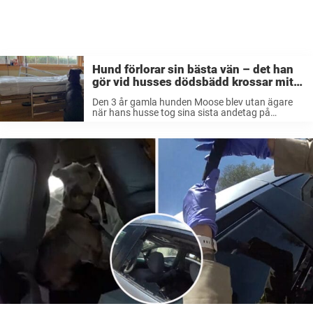
Hund förlorar sin bästa vän – det han
gör vid husses dödsbädd krossar mitt
hjärta
Den 3 år gamla hunden Moose blev utan ägare
när hans husse tog sina sista andetag på
sjukhuset. Den trogna vovven vägrade lämna sin
bästa väns sida och satt lojalt kvar vid
sjukhussängen, något som ...