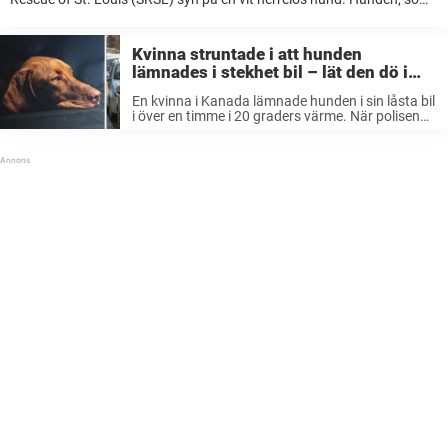
senare fick namnet Laclede, befann sig i en farlig situation när ...
Kvinna struntade i att hunden
lämnades i stekhet bil – lät den dö i
ensamhet
En kvinna i Kanada lämnade hunden i sin låsta bil
i över en timme i 20 graders värme. När polisen
kom till platsen, krossade de rutan i ett försök att
rädda vovven – men det ...