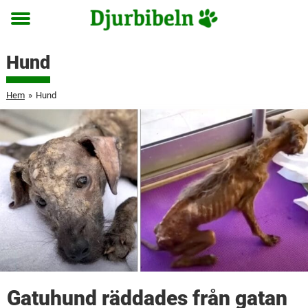
Toggle
menu
Hund
Hem
»
Hund
Gatuhund räddades från gatan