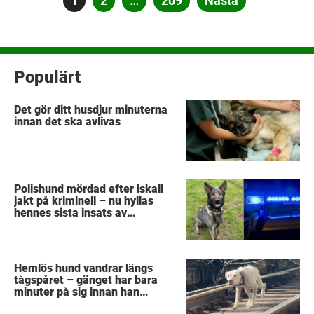
Sida
1
Sida
2
…
Sida
209
Nästa
för
inlägg
Populärt
Det gör ditt husdjur minuterna
innan det ska avlivas
Polishund mördad efter iskall
jakt på kriminell – nu hyllas
hennes sista insats av
kollegorna
Hemlös hund vandrar längs
tågspåret – gänget har bara
minuter på sig innan han
svävar i livsfara