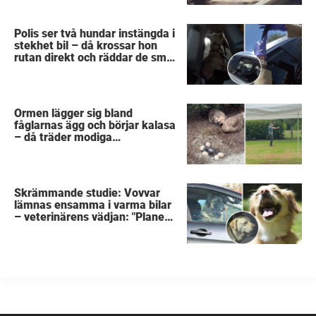
Polis ser två hundar instängda i
stekhet bil – då krossar hon
rutan direkt och räddar de små
liven
Ormen lägger sig bland
fåglarnas ägg och börjar kalasa
– då träder modiga
byggarbetaren fram och räddar
dem
Skrämmande studie: Vovvar
lämnas ensamma i varma bilar
– veterinärens vädjan: "Planera
i förväg"