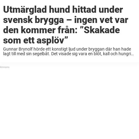
Utmärglad hund hittad under
svensk brygga – ingen vet var
den kommer från: ”Skakade
som ett asplöv”
Gunnar Brynolf hörde ett konstigt ljud under bryggan där han hade
lagt till med sin segelbåt. Det visade sig vara en blöt, kall och hungrig
hund som gömt sig där. Hunden är inte registrerad i ...