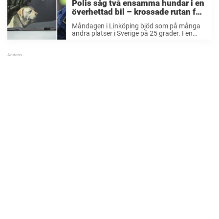
Polis såg två ensamma hundar i en
överhettad bil – krossade rutan för
att rädda dem
Måndagen i Linköping bjöd som på många
andra platser i Sverige på 25 grader. I en
sådan temperatur kan en bil bli olidligt
uppvärmd, och för hundar och andra djur är
det rent ut sagt ...