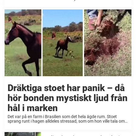
hund som kunde spåras till familjen tack vare ett inbyggt
mikrochip. Det handlade givetvis om ...
Dräktiga stoet har panik – då
hör bonden mystiskt ljud från
hål i marken
Det var på en farm i Brasilien som det hela ägde rum. Stoet
sprang runt i hagen alldeles stressad, som om hon ville tala om
något för sin ägare. Ägaren insåg att det lila fölet ...