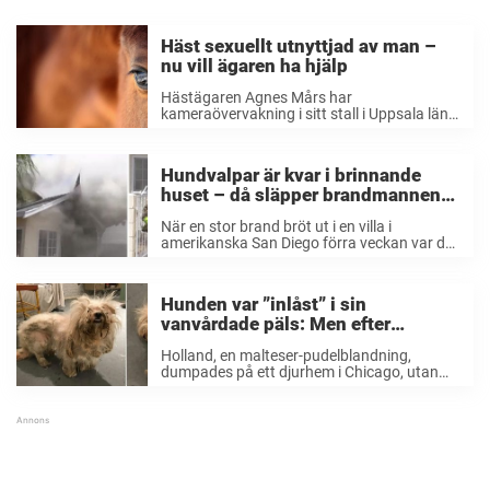
Häst sexuellt utnyttjad av man –
nu vill ägaren ha hjälp
Hästägaren Agnes Mårs har
kameraövervakning i sitt stall i Uppsala län.
På nätterna sätter hon larm med jämna
mellanrum för att titta till hästen på
skärmen, och det var under tisdagsnatten
Hundvalpar är kvar i brinnande
som hon gjorde en ...
huset – då släpper brandmannen
allt och gör det ingen annan vågar
När en stor brand bröt ut i en villa i
amerikanska San Diego förra veckan var det
två hundvalpar som inte kunde ta sig ut.
Branden härjade och var förenad med
livsfara, vilket gjorde att ...
Hunden var ”inlåst” i sin
vanvårdade päls: Men efter
livsomvälvande förvandlingen kan
Holland, en malteser-pudelblandning,
hon bara inte sluta le
dumpades på ett djurhem i Chicago, utan
familj eller ett tryggt hem att vara i. Den
vanvårdade hunden var fångad i en
överväxt och skitig päls. Bilderna talar sitt
tydliga språk: Holland ...