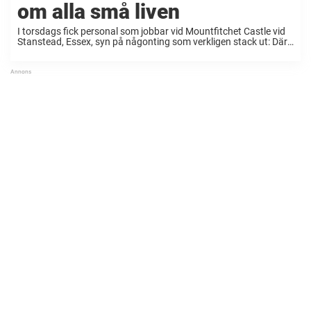
om alla små liven
I torsdags fick personal som jobbar vid Mountfitchet Castle vid
Stanstead, Essex, syn på någonting som verkligen stack ut: Där
vandrade nio små ankungar omkring – till synes helt förvirrade.
Personalen vid det engelska populära ...