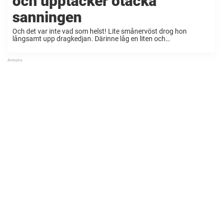
och upptäcker otäcka
sanningen
Och det var inte vad som helst! Lite smånervöst drog hon
långsamt upp dragkedjan. Därinne låg en liten och
vettskrämd Pomeranian! De brukar ibland också kallas för Tysk
spets eller Dvärgspets. Hon tog upp den och ...