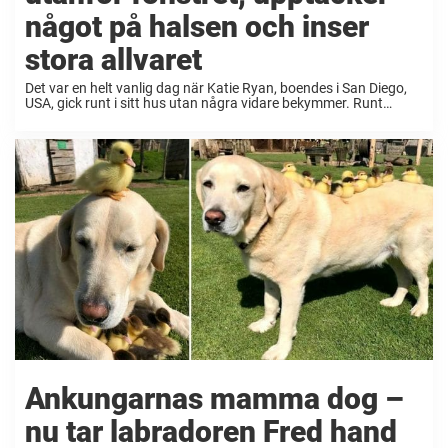
något på halsen och inser
stora allvaret
Det var en helt vanlig dag när Katie Ryan, boendes i San Diego,
USA, gick runt i sitt hus utan några vidare bekymmer. Runt
hennes hus hade det i flera år synts mängder med djur ...
Ankungarnas mamma dog –
nu tar labradoren Fred hand