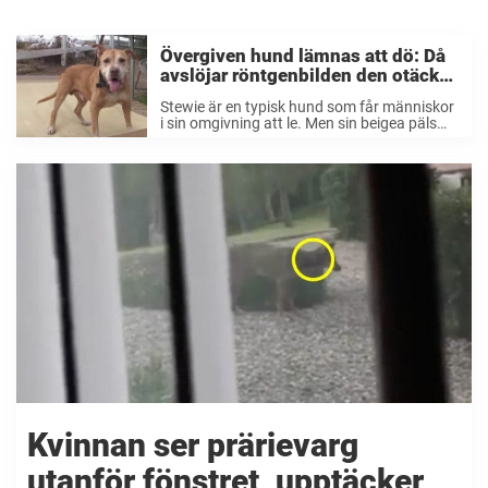
Övergiven hund lämnas att dö: Då
avslöjar röntgenbilden den otäcka
sanningen i magen
Stewie är en typisk hund som får människor
i sin omgivning att le. Men sin beigea päls
och en lång rosa tunga som ofta hänger ut i
ena mungipan. Men när Stewies familj en
dag ...
Kvinnan ser prärievarg
utanför fönstret, upptäcker