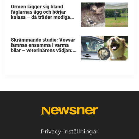
Ormen lägger sig bland
fåglarnas ägg och börjar
kalasa – då träder modiga
byggarbetaren fram och
räddar dem
Skrämmande studie: Vovvar
lämnas ensamma i varma
bilar – veterinärens vädjan:
"Planera i förväg"
Privacy-inställningar