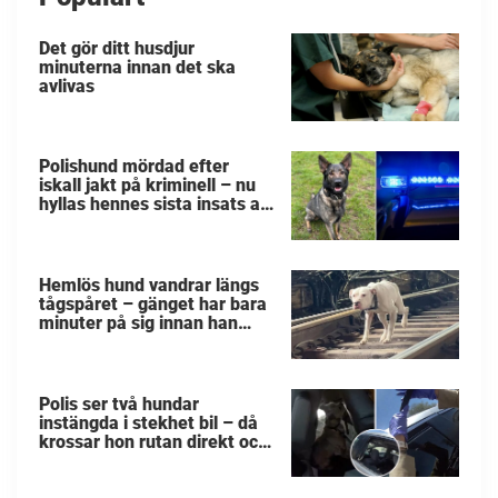
Det gör ditt husdjur
minuterna innan det ska
avlivas
Polishund mördad efter
iskall jakt på kriminell – nu
hyllas hennes sista insats av
kollegorna
Hemlös hund vandrar längs
tågspåret – gänget har bara
minuter på sig innan han
svävar i livsfara
Polis ser två hundar
instängda i stekhet bil – då
krossar hon rutan direkt och
räddar de små liven