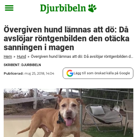
Toggle
menu
Övergiven hund lämnas att dö: Då
avslöjar röntgenbilden den otäcka
sanningen i magen
Hem
»
Hund
»
Övergiven hund lämnas att dö: Då avslöjar röntgenbilden den otäcka sanningen i magen
SKRIBENT: DJURBIBELN
Publicerad:
maj 25, 2018, 14:04
Lägg till som önskad källa på Google