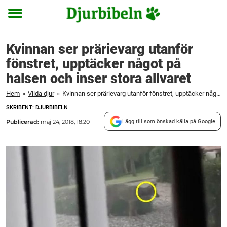
Toggle
menu
Kvinnan ser prärievarg utanför
fönstret, upptäcker något på
halsen och inser stora allvaret
Hem
»
Vilda djur
»
Kvinnan ser prärievarg utanför fönstret, upptäcker något på halsen och inser stora allvaret
SKRIBENT: DJURBIBELN
Publicerad:
maj 24, 2018, 18:20
Lägg till som önskad källa på Google