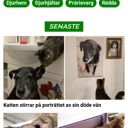
Djurhem
Djurhjältar
Prärievarg
Rädda
SENASTE
Katten stirrar på porträttet av sin döde vän