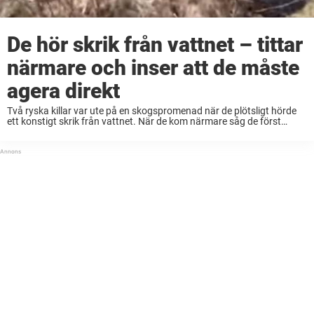
De hör skrik från vattnet – tittar
närmare och inser att de måste
agera direkt
Två ryska killar var ute på en skogspromenad när de plötsligt hörde
ett konstigt skrik från vattnet. När de kom närmare såg de först
något som såg ut som en skadad svan. Men det visade ...