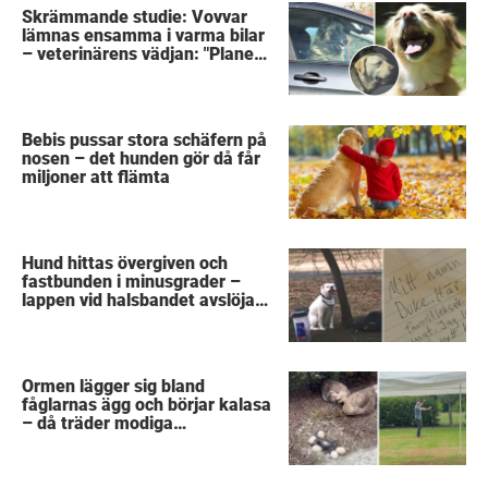
Skrämmande studie: Vovvar
lämnas ensamma i varma bilar
– veterinärens vädjan: "Planera
i förväg"
Bebis pussar stora schäfern på
nosen – det hunden gör då får
miljoner att flämta
Hund hittas övergiven och
fastbunden i minusgrader –
lappen vid halsbandet avslöjar
det fruktansvärda
Ormen lägger sig bland
fåglarnas ägg och börjar kalasa
– då träder modiga
byggarbetaren fram och räddar
dem