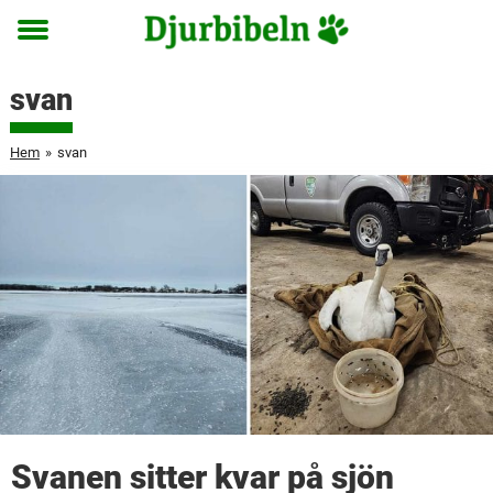
Toggle
menu
svan
Hem
»
svan
Svanen sitter kvar på sjön