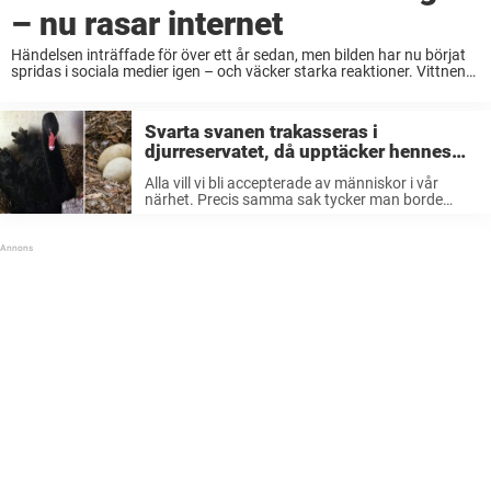
– nu rasar internet
Händelsen inträffade för över ett år sedan, men bilden har nu börjat
spridas i sociala medier igen – och väcker starka reaktioner. Vittnen
berättade att de sett mannen köra över svanen, och sedan skynda
därifrån. ...
Svarta svanen trakasseras i
djurreservatet, då upptäcker hennes
räddare 6 mystiska ägg
Alla vill vi bli accepterade av människor i vår
närhet. Precis samma sak tycker man borde
kunna appliceras på de vackra svanarna, men
det visar sig att de kan döma andra precis lika
mycket som ...