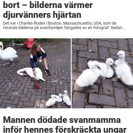
bort – bilderna värmer
djurvänners hjärtan
Det var i Charles-floden i Boston, Massachusetts, USA, som de
rörande bilderna på svanfamiljen fångades av en fotograf. Sedan
dess har bilderna spridits på sociala medier och de värmer i hjärtat på
alla djurvänner. Videoklippet ...
Mannen dödade svanmamma
inför hennes förskräckta ungar