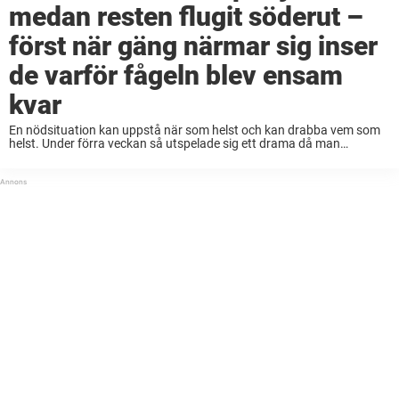
medan resten flugit söderut –
först när gäng närmar sig inser
de varför fågeln blev ensam
kvar
En nödsituation kan uppstå när som helst och kan drabba vem som
helst. Under förra veckan så utspelade sig ett drama då man
upptäckt en svan som frusit fast på en sjö. Men ett gäng ...