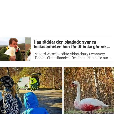
Han räddar den skadade svanen –
tacksamheten han får tillbaka går rakt
in i hjärtat
Richard Wiese besökte Abbotsbury Swannery
i Dorset, Storbritannien. Det är en fristad för runt
600 svanar som lever fritt i området, och matas
dagligen. Abbotsbury Swannery. Posted by The
Regal Swan Foundation, Inc. on Saturday, March
17, 2012 ...