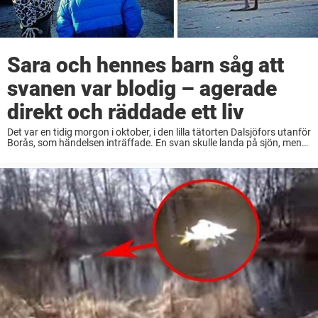
Sara och hennes barn såg att
svanen var blodig – agerade
direkt och räddade ett liv
Det var en tidig morgon i oktober, i den lilla tätorten Dalsjöfors utanför
Borås, som händelsen inträffade. En svan skulle landa på sjön, men
missade vattnet totalt. Svanen missade sjön med hela 250 meter och
...