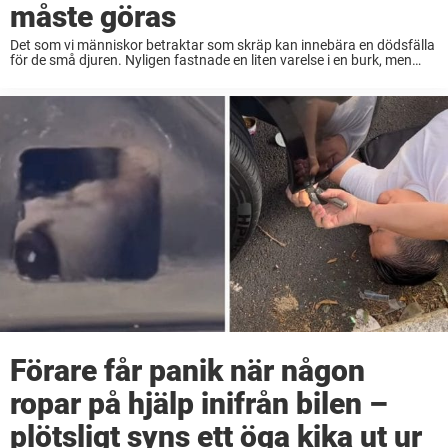
måste göras
Det som vi människor betraktar som skräp kan innebära en dödsfälla
för de små djuren. Nyligen fastnade en liten varelse i en burk, men
som tur var upptäcktes den i tid av en godhjärtad person. ...
Förare får panik när någon
ropar på hjälp inifrån bilen –
plötsligt syns ett öga kika ut ur