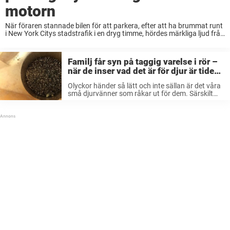
motorn
När föraren stannade bilen för att parkera, efter att ha brummat runt
i New York Citys stadstrafik i en dryg timme, hördes märkliga ljud från
fordonet. Jag kan bara föreställa mig vilken chock det måste ...
Familj får syn på taggig varelse i rör –
när de inser vad det är för djur är tiden
knapp
Olyckor händer så lätt och inte sällan är det våra
små djurvänner som råkar ut för dem. Särskilt
när de kommer i kontakt med mänskliga ting som
de inte är vana vid från djurriket. När ...