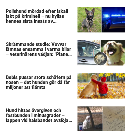
Polishund mördad efter iskall
jakt på kriminell – nu hyllas
hennes sista insats av
kollegorna
Skrämmande studie: Vovvar
lämnas ensamma i varma bilar
– veterinärens vädjan: "Planera
i förväg"
Bebis pussar stora schäfern på
nosen – det hunden gör då får
miljoner att flämta
Hund hittas övergiven och
fastbunden i minusgrader –
lappen vid halsbandet avslöjar
det fruktansvärda