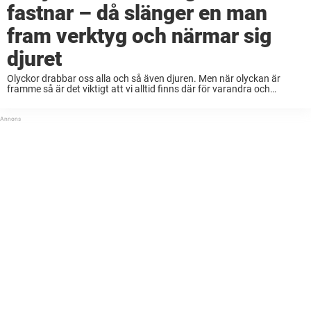
fastnar – då slänger en man
fram verktyg och närmar sig
djuret
Olyckor drabbar oss alla och så även djuren. Men när olyckan är
framme så är det viktigt att vi alltid finns där för varandra och
sträcker fram en hjälpande hand. Nyligen hamnade ett stackars
rådjur ...