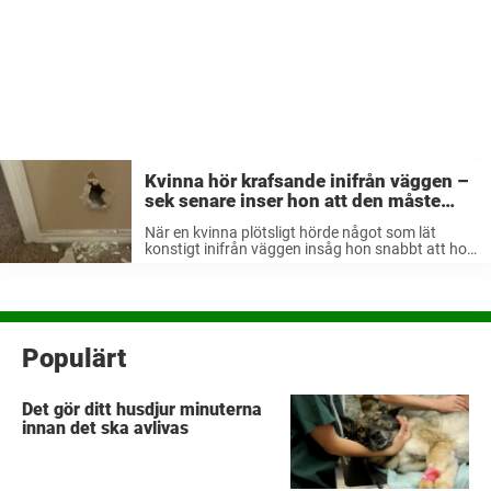
Kvinna hör krafsande inifrån väggen –
sek senare inser hon att den måste
slås sönder direkt
När en kvinna plötsligt hörde något som lät
konstigt inifrån väggen insåg hon snabbt att hon
behövde göra något åt saken. Som tur var fick
hon hjälp av några djurvänner, och tillsammans
lyckades de rädda ...
Populärt
Det gör ditt husdjur minuterna
innan det ska avlivas