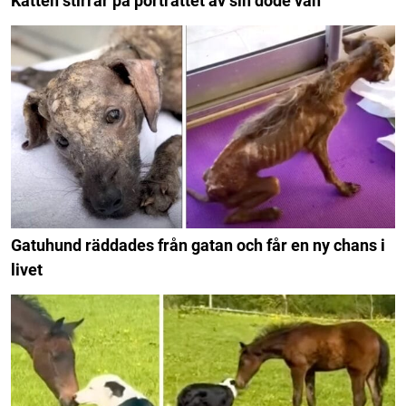
Katten stirrar på porträttet av sin döde vän
Gatuhund räddades från gatan och får en ny chans i
livet