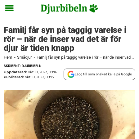
Toggle
menu
Familj får syn på taggig varelse i
rör – när de inser vad det är för
djur är tiden knapp
Hem
»
Smådjur
»
Familj får syn på taggig varelse i rör – när de inser vad det är för djur är tiden knapp
SKRIBENT: DJURBIBELN
Uppdaterad:
okt 10, 2023, 09:16
Lägg till som önskad källa på Google
Publicerad:
okt 10, 2023, 09:15