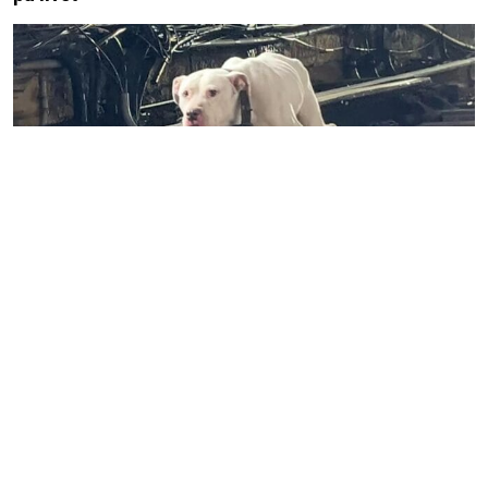
Hemlös hund vandrar längs tågspåret – gänget har
bara minuter på sig innan han svävar i livsfara
Privacy-inställningar