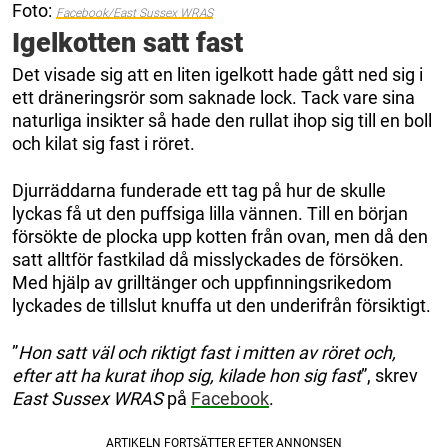
Foto:
Facebook/East Sussex WRAS
Igelkotten satt fast
Det visade sig att en liten igelkott hade gått ned sig i
ett dräneringsrör som saknade lock. Tack vare sina
naturliga insikter så hade den rullat ihop sig till en boll
och kilat sig fast i röret.
Djurräddarna funderade ett tag på hur de skulle
lyckas få ut den puffsiga lilla vännen. Till en början
försökte de plocka upp kotten från ovan, men då den
satt alltför fastkilad då misslyckades de försöken.
Med hjälp av grilltänger och uppfinningsrikedom
lyckades de tillslut knuffa ut den underifrån försiktigt.
”
Hon satt väl och riktigt fast i mitten av röret och,
efter att ha kurat ihop sig, kilade hon sig fast
”, skrev
East Sussex WRAS
på
Facebook
.