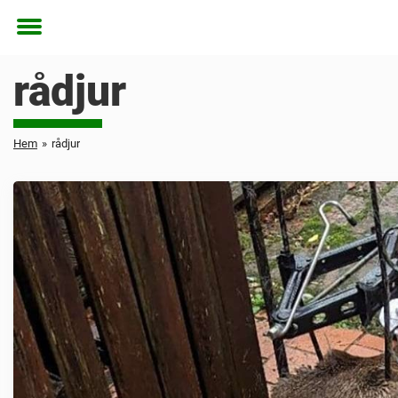
Toggle
menu
rådjur
Hem
»
rådjur