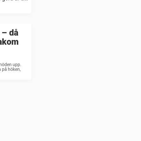
 – då
bakom
i nöden upp.
a på höken,