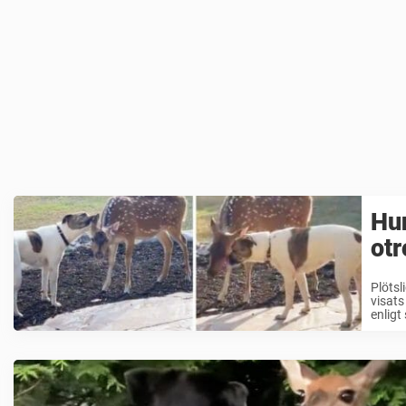
Hun
otr
Plötsl
visats
enligt