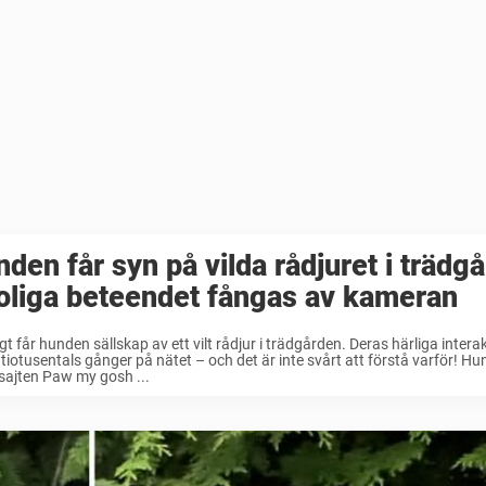
den får syn på vilda rådjuret i trädg
oliga beteendet fångas av kameran
igt får hunden sällskap av ett vilt rådjur i trädgården. Deras härliga intera
 tiotusentals gånger på nätet – och det är inte svårt att förstå varför! H
 sajten Paw my gosh ...