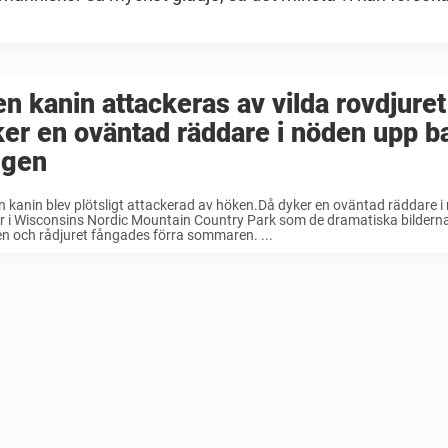
en kanin attackeras av vilda rovdjuret
er en oväntad räddare i nöden upp 
ggen
en kanin blev plötsligt attackerad av höken.Då dyker en oväntad räddare 
r i Wisconsins Nordic Mountain Country Park som de dramatiska bildern
n och rådjuret fångades förra sommaren. ...