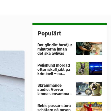
Populärt
Det gör ditt husdjur
minuterna innan
det ska avlivas
Polishund mördad
efter iskall jakt på
kriminell – nu
hyllas hennes sista
insats av
Skrämmande
kollegorna
studie: Vovvar
lämnas ensamma i
varma bilar –
veterinärens
Bebis pussar stora
vädjan: "Planera i
schäfern på nosen
förväg"