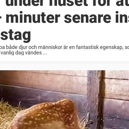
 under huset för at
 – minuter senare i
sstag
jälpa både djur och människor är en fantastisk egenskap,
 vanlig dag vändes ...