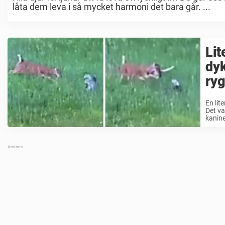
låta dem leva i så mycket harmoni det bara går. ...
Lit
dyk
ry
En lit
Det va
kanine