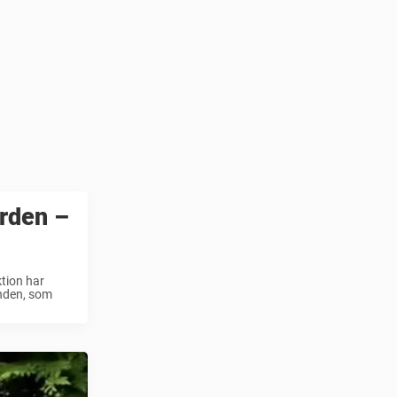
ården –
ktion har
unden, som