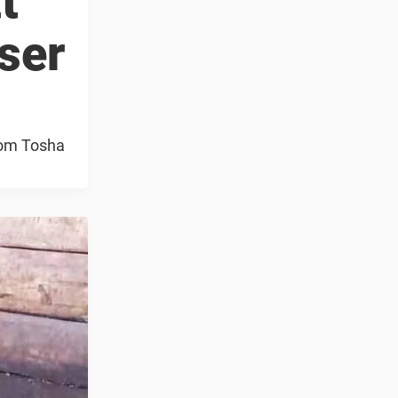
t
nser
 som Tosha