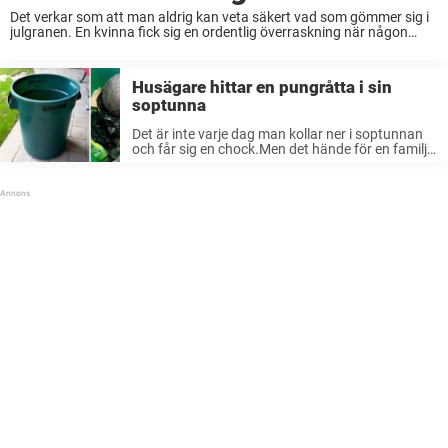
Det verkar som att man aldrig kan veta säkert vad som gömmer sig i
julgranen. En kvinna fick sig en ordentlig överraskning när någon
plötsligt nös – nysningen kom inifrån granen. Brett Ingram från USA
...
Husägare hittar en pungråtta i sin
soptunna
Det är inte varje dag man kollar ner i soptunnan
och får sig en chock.Men det hände för en familj
för drygt en månad sedan då de fick syn på hårig
liten varelse när de ...