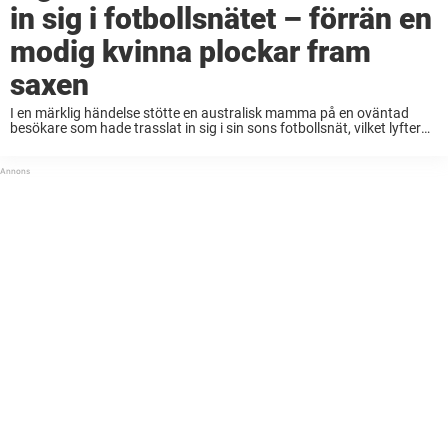
in sig i fotbollsnätet – förrän en
modig kvinna plockar fram
saxen
I en märklig händelse stötte en australisk mamma på en oväntad
besökare som hade trasslat in sig i sin sons fotbollsnät, vilket lyfter
fram potentiella faror som vardagliga föremål kan innebära för
ovetande vilda djur. ...