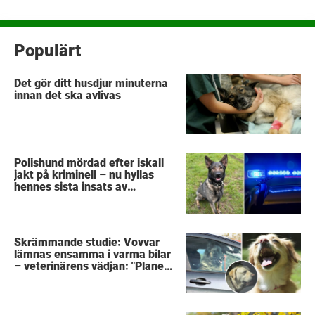
Populärt
Det gör ditt husdjur minuterna
innan det ska avlivas
Polishund mördad efter iskall
jakt på kriminell – nu hyllas
hennes sista insats av
kollegorna
Skrämmande studie: Vovvar
lämnas ensamma i varma bilar
– veterinärens vädjan: "Planera
i förväg"