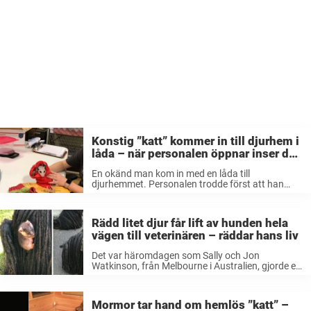
Konstig ”katt” kommer in till djurhem i
låda – när personalen öppnar inser de
genast hur fel de haft
En okänd man kom in med en låda till
djurhemmet. Personalen trodde först att han
hade med sig en nakenkatt. Den kalkylen kunde
inte vara mer fel. 23 oktober i år fick djurhemmet
Texas wildlife ...
Rädd litet djur får lift av hunden hela
vägen till veterinären – räddar hans liv
Det var häromdagen som Sally och Jon
Watkinson, från Melbourne i Australien, gjorde en
minst sagt märklig upptäckt. När de tittade
närmare på sin hund Katos päls såg de plötsligt
något som rörde sig. UPDATE!!! ...
Mormor tar hand om hemlös ”katt” –