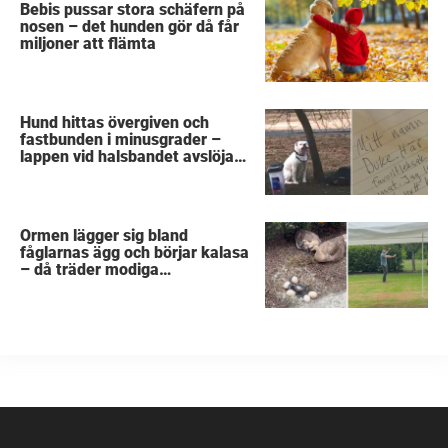
Bebis pussar stora schäfern på
nosen – det hunden gör då får
miljoner att flämta
Hund hittas övergiven och
fastbunden i minusgrader –
lappen vid halsbandet avslöjar
det fruktansvärda
Ormen lägger sig bland
fåglarnas ägg och börjar kalasa
– då träder modiga
byggarbetaren fram och räddar
dem