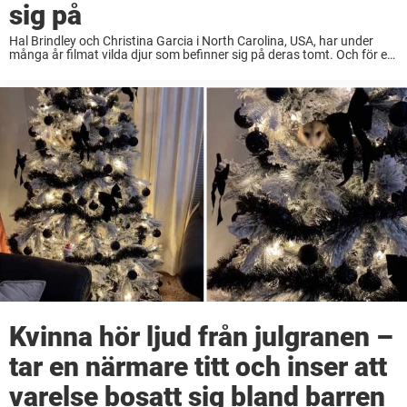
sig på
Hal Brindley och Christina Garcia i North Carolina, USA, har under
många år filmat vilda djur som befinner sig på deras tomt. Och för en
tid sedan delade de med sig av något väldigt speciellt ...
Kvinna hör ljud från julgranen –
tar en närmare titt och inser att
varelse bosatt sig bland barren