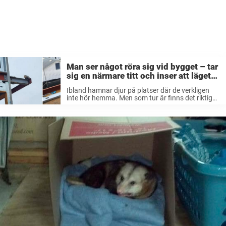
Man ser något röra sig vid bygget – tar
sig en närmare titt och inser att läget
är akut
Ibland hamnar djur på platser där de verkligen
inte hör hemma. Men som tur är finns det riktiga
eldsjälar därute som gör allt de kan för att hjälpa
till när de befinner sig i kniviga ...