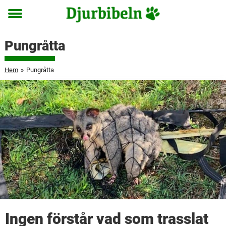
Toggle
menu
Pungråtta
Hem
»
Pungråtta
Ingen förstår vad som trasslat