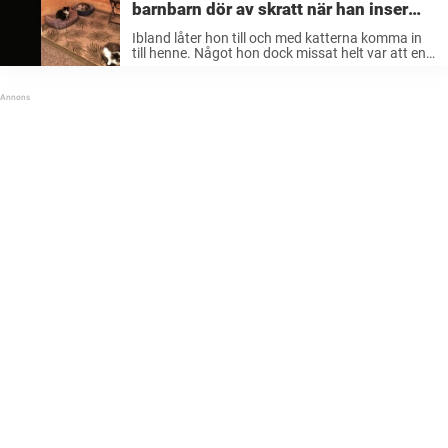
barnbarn dör av skratt när han inser
vad hon släpat hem
Ibland låter hon till och med katterna komma in
till henne. Något hon dock missat helt var att en
av hennes nattgäster inte alls var någon katt.
När Eric beslöt sig för att åka förbi ...