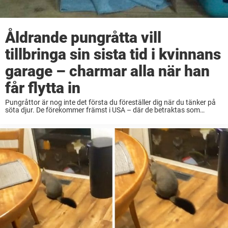
Åldrande pungråtta vill
tillbringa sin sista tid i kvinnans
garage – charmar alla när han
får flytta in
Pungråttor är nog inte det första du föreställer dig när du tänker på
söta djur. De förekommer främst i USA – där de betraktas som
irriterande gnagare som ingen vill ha i närheten av sitt ...