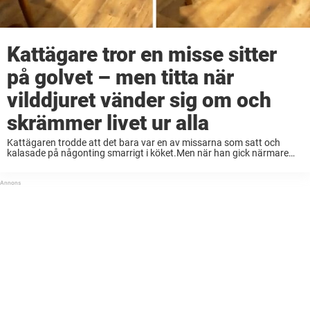
Kattägare tror en misse sitter
på golvet – men titta när
vilddjuret vänder sig om och
skrämmer livet ur alla
Kattägaren trodde att det bara var en av missarna som satt och
kalasade på någonting smarrigt i köket.Men när han gick närmare
insåg han att det i själva verket var en inkräktare som satt på ...