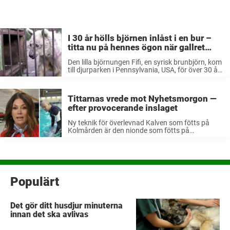
I 30 år hölls björnen inlåst i en bur –
titta nu på hennes ögon när gallret
äntligen öppnas
Den lilla björnungen Fifi, en syrisk brunbjörn, kom
till djurparken i Pennsylvania, USA, för över 30 år
sedan. Hon tvingades utföra mängder av trick
för att underhålla människor, men bakom scenen
såg det annorlunda ut. ...
Tittarnas vrede mot Nyhetsmorgon —
efter provocerande inslaget
Ny teknik för överlevnad Kalven som fötts på
Kolmården är den nionde som fötts på
djurparken. Filip Johansson är djurdriftschef på
Kolmården och berättar för Nyhetsmorgon om
en ny form av teknik som är grunden ...
Populärt
Det gör ditt husdjur minuterna
innan det ska avlivas