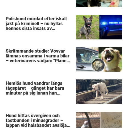
Polishund mördad efter iskall
jakt på kriminell – nu hyllas
hennes sista insats av
kollegorna
Skrämmande studie: Vovvar
lämnas ensamma i varma bilar
– veterinärens vädjan: "Planera
i förväg"
Hemlös hund vandrar längs
tågspåret – gänget har bara
minuter på sig innan han
svävar i livsfara
Hund hittas övergiven och
fastbunden i minusgrader –
lappen vid halsbandet avslöjar