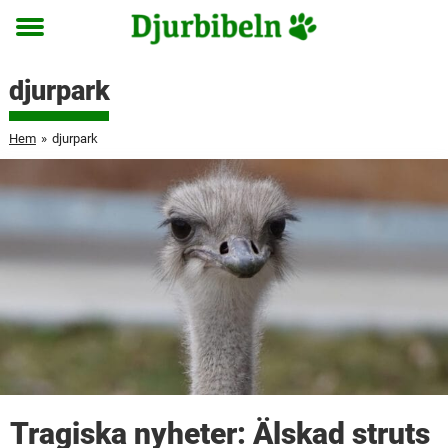
Toggle
menu
djurpark
Hem
»
djurpark
Tragiska nyheter: Älskad struts