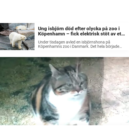
Ung isbjörn död efter olycka på zoo i
Köpenhamn – fick elektrisk stöt av ett
elskåp
Under tisdagen avled en isbjörnshona på
Köpenhamns zoo i Danmark. Det hela började
med att isbjörnen undersökte ett elskåp som
fanns i anslutningen till deras inhägnad. Under
tisdagen inträffade en allvarlig olycka på
Köpenhamns zoo ...