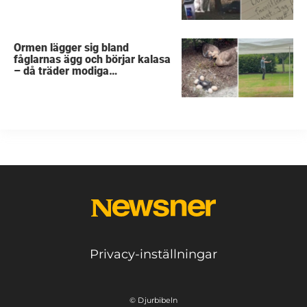
det fruktansvärda
Ormen lägger sig bland
fåglarnas ägg och börjar kalasa
– då träder modiga
byggarbetaren fram och räddar
dem
Privacy-inställningar
© Djurbibeln