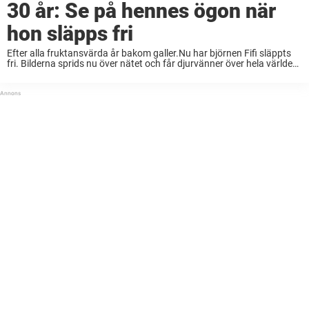
30 år: Se på hennes ögon när
hon släpps fri
Efter alla fruktansvärda år bakom galler.Nu har björnen Fifi släppts
fri. Bilderna sprids nu över nätet och får djurvänner över hela världen
att gråta glädjetårar. Det var över 30 år sedan som den lilla
björnungen ...