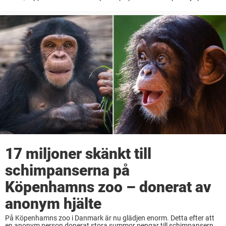
Krims sydvästkust som en kraftig brand bröt ut och orsakade
fruktansvärda skador. ...
17 miljoner skänkt till
schimpanserna på
Köpenhamns zoo – donerat av
anonym hjälte
På Köpenhamns zoo i Danmark är nu glädjen enorm. Detta efter att
en anonym person donerat stora summor pengar till schimpanserna.