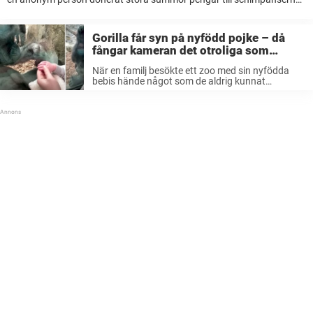
För personalen och schimpanserna på Köpenhamns zoo är lyckan
stor efter ett plötsligt bidrag. ...
Gorilla får syn på nyfödd pojke – då
fångar kameran det otroliga som
plötsligt inträffar
När en familj besökte ett zoo med sin nyfödda
bebis hände något som de aldrig kunnat
föreställa sig innan. En gorilla visade nämligen
mycket tydligt hur beundransvärd hon tyckte det
lilla livet var. Att vara ...