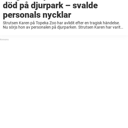
död på djurpark – svalde
personals nycklar
Strutsen Karen på Topeka Zoo har avlidit efter en tragisk händelse.
Nu sörjs hon av personalen på djurparken. Strutsen Karen har varit
både älskad och omtyckt av personalen på Topeka Zoo i Kansas,
USA. ”Hon var ...