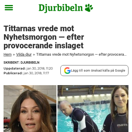
Toggle
menu
Tittarnas vrede mot
Nyhetsmorgon — efter
provocerande inslaget
Hem
»
Vilda djur
»
Tittarnas vrede mot Nyhetsmorgon — efter provocerande inslaget
SKRIBENT: DJURBIBELN
Uppdaterad:
jan 30, 2018, 11:20
Lägg till som önskad källa på Google
Publicerad:
jan 30, 2018, 11:17