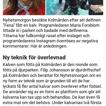
Nyhetsmorgon besökte Kolmården efter att delfinen
”Fena” fått en kalv. Programledaren Maria Forsblom
tittade in i parken och badade med delfinerna.
Tittarna har fullkomligt rasat efter inslaget och
programledarens Instagram överröses av negativa
kommentarer. Här är anledningen.
Ny teknik för överlevnad
Kalven som fötts på Kolmården är den nionde som
fötts på djurparken. Filip Johansson är djurdriftschef
på Kolmården och berättar för Nyhetsmorgon om en
ny form av teknik som är grunden till att de har
lyckats få fler antal kalvar som överlever efter födsel.
De använder sig av en form av plattform som gör att
kalvarna kan tas upp och behandlas. De kan även få
extra mat om det behövs. Under kalvarnas två första