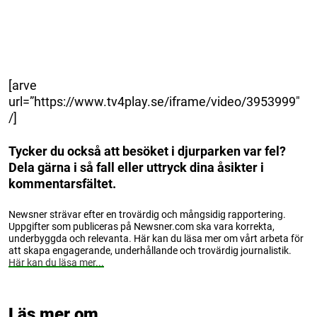
[arve
url=”https://www.tv4play.se/iframe/video/3953999″
/]
Tycker du också att besöket i djurparken var fel?
Dela gärna i så fall eller uttryck dina åsikter i
kommentarsfältet.
Newsner strävar efter en trovärdig och mångsidig rapportering.
Uppgifter som publiceras på Newsner.com ska vara korrekta,
underbyggda och relevanta. Här kan du läsa mer om vårt arbeta för
att skapa engagerande, underhållande och trovärdig journalistik.
Här kan du läsa mer...
Läs mer om...