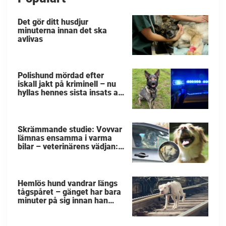
Det gör ditt husdjur
minuterna innan det ska
avlivas
Polishund mördad efter
iskall jakt på kriminell – nu
hyllas hennes sista insats av
kollegorna
Skrämmande studie: Vovvar
lämnas ensamma i varma
bilar – veterinärens vädjan:
"Planera i förväg"
Hemlös hund vandrar längs
tågspåret – gänget har bara
minuter på sig innan han
svävar i livsfara