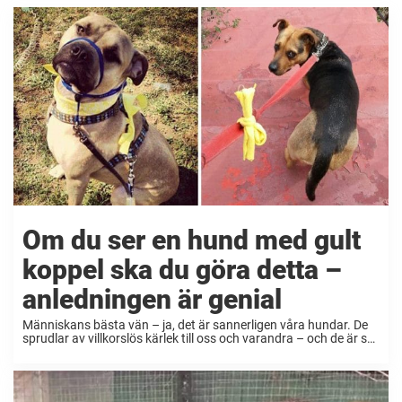
Om du ser en hund med gult
koppel ska du göra detta –
anledningen är genial
Människans bästa vän – ja, det är sannerligen våra hundar. De
sprudlar av villkorslös kärlek till oss och varandra – och de är så
lojala att man nästan går sönder av lycka när man tänker ...