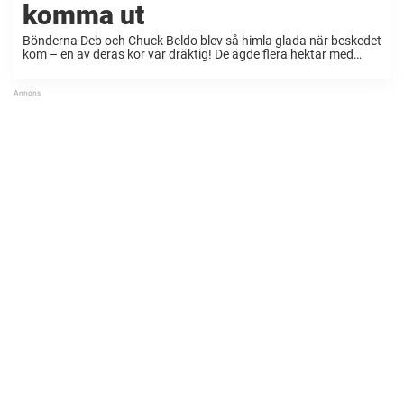
komma ut
Bönderna Deb och Chuck Beldo blev så himla glada när beskedet
kom – en av deras kor var dräktig! De ägde flera hektar med
mark och på bondgården kunde djuren oftast ströva helt fritt.
Nu ...