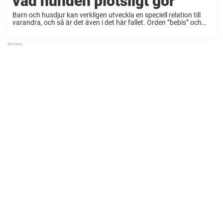
vad hunden plötsligt gör
Barn och husdjur kan verkligen utveckla en speciell relation till
varandra, och så är det även i det här fallet. Orden ”bebis” och
”hund” i kombination måste vara bland det sötaste som finns.
Det här ...