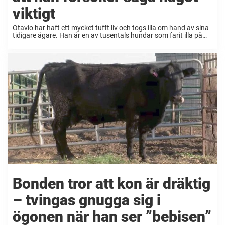
viktigt
Otavio har haft ett mycket tufft liv och togs illa om hand av sina
tidigare ägare. Han är en av tusentals hundar som farit illa på
grund av ägare som inte bryr sig. Som tur ...
Bonden tror att kon är dräktig
– tvingas gnugga sig i
ögonen när han ser ”bebisen”