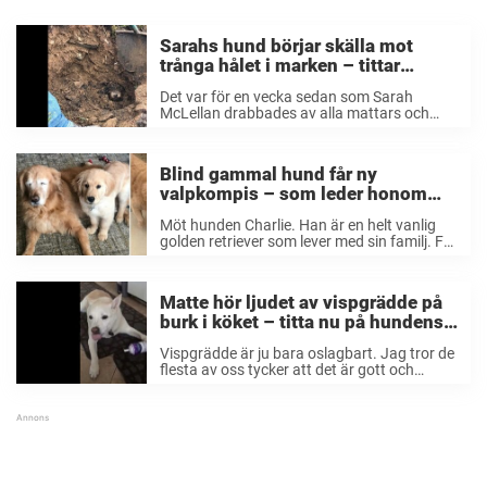
Sarahs hund börjar skälla mot
trånga hålet i marken – tittar
närmare och inser att det är
Det var för en vecka sedan som Sarah
bråttom
McLellan drabbades av alla mattars och
hussars värsta mardröm. Hon var som
vanligt ute och gick på promenad med sin
älskade familjemedlem, den unga taxen
Blind gammal hund får ny
Ralph hemma ...
valpkompis – som leder honom
genom livet
Möt hunden Charlie. Han är en helt vanlig
golden retriever som lever med sin familj. För
några år sedan blev han blind på båda sina
ögon efter att ha drabbats av grön starr,
skriver The ...
Matte hör ljudet av vispgrädde på
burk i köket – titta nu på hundens
reaktion när han avslöjas
Vispgrädde är ju bara oslagbart. Jag tror de
flesta av oss tycker att det är gott och
festligt vid väl valda tillfällen. Helst ska det
förstås vara vispad grädde, men den som
finns på burk ...