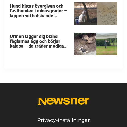
Hund hittas övergiven och
fastbunden i minusgrader –
lappen vid halsbandet
avslöjar det fruktansvärda
Ormen lägger sig bland
fåglarnas ägg och börjar
kalasa – då träder modiga
byggarbetaren fram och
räddar dem
Privacy-inställningar