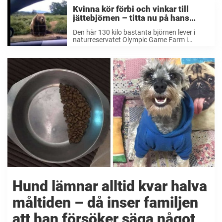
Kvinna kör förbi och vinkar till
jättebjörnen – titta nu på hans
oväntade reaktion
Den här 130 kilo bastanta björnen lever i
naturreservatet Olympic Game Farm i
Washington, USA, tillsammans med
hundratals andra djur. Organisationen
skriver på sin hemsida att de tar hand om
djur som farit illa och ...
Hund lämnar alltid kvar halva
måltiden – då inser familjen
att han försöker säga något