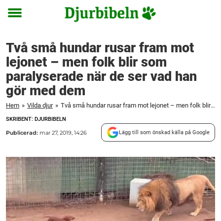
Toggle
menu
Två små hundar rusar fram mot
lejonet – men folk blir som
paralyserade när de ser vad han
gör med dem
Hem
»
Vilda djur
»
Två små hundar rusar fram mot lejonet – men folk blir som paralyserade när de ser vad han gör med dem
SKRIBENT: DJURBIBELN
Publicerad:
mar 27, 2019, 14:26
Lägg till som önskad källa på Google