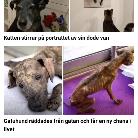
Katten stirrar på porträttet av sin döde vän
Gatuhund räddades från gatan och får en ny chans i
livet