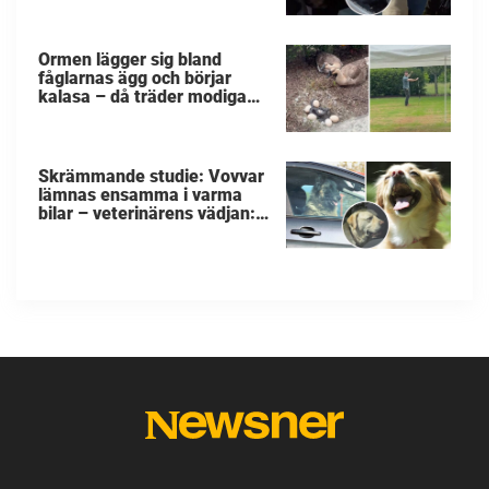
Ormen lägger sig bland
fåglarnas ägg och börjar
kalasa – då träder modiga
byggarbetaren fram och
räddar dem
Skrämmande studie: Vovvar
lämnas ensamma i varma
bilar – veterinärens vädjan:
"Planera i förväg"