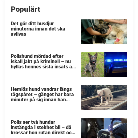
Populärt
Det gör ditt husdjur
minuterna innan det ska
avlivas
Polishund mördad efter
iskall jakt på kriminell – nu
hyllas hennes sista insats av
kollegorna
Hemlös hund vandrar längs
tågspåret – gänget har bara
minuter på sig innan han
svävar i livsfara
Polis ser två hundar
instängda i stekhet bil – då
krossar hon rutan direkt och
räddar de små liven