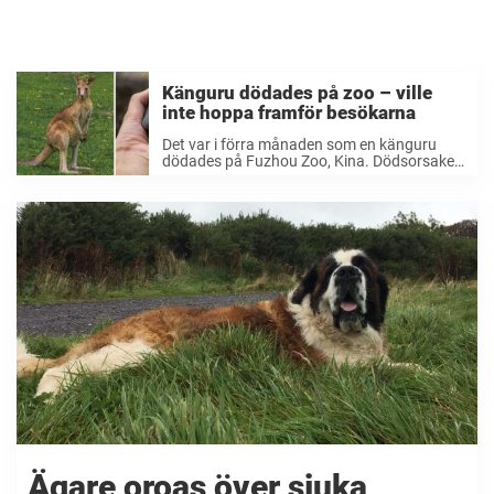
Känguru dödades på zoo – ville
inte hoppa framför besökarna
Det var i förra månaden som en känguru
dödades på Fuzhou Zoo, Kina. Dödsorsaken
ansågs vara en sprucken njure och inre
blödningar. De som arbetar på zoo:t har
vittnat om att folk som besökte djurparken
...
Ägare oroas över sjuka