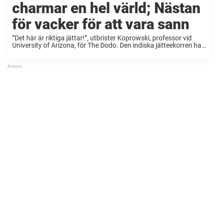
charmar en hel värld; Nästan
för vacker för att vara sann
”Det här är riktiga jättar!”, utbrister Koprowski, professor vid
University of Arizona, för The Dodo. Den indiska jätteekorren har
inte bara en imponerande storlek, utan också vackert färgad
päls. Pälsen kan sträcka sig i färger ...