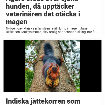
hunden, då upptäcker
veterinären det otäcka i
magen
Nyligen gav Maisy sin familj en rejäl klump i magen. Jane
Dickinson, Maisys matte, blev orolig när hennes älskling inte åt
som hon brukade. Hon bestämde sig för att ta sin välskötta
hund till veterinären ...
Indiska jättekorren som