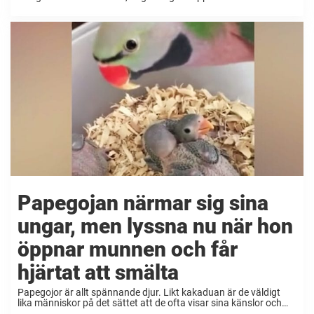
fortsätta. Ett av de allra minsta djuren är dvärgsilkesapan, en
apa som säkerligen inte syns om man försöker spana ...
Papegojan närmar sig sina
ungar, men lyssna nu när hon
öppnar munnen och får
hjärtat att smälta
Papegojor är allt spännande djur. Likt kakaduan är de väldigt
lika människor på det sättet att de ofta visar sina känslor och
gör massvis med tokiga saker för att visa dem. Den här