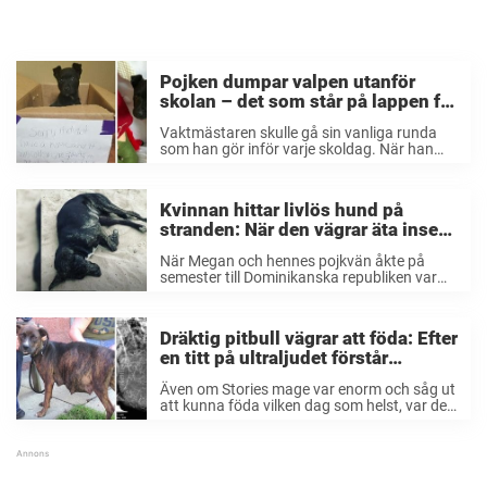
Pojken dumpar valpen utanför
skolan – det som står på lappen får
tårarna att rinna
Vaktmästaren skulle gå sin vanliga runda
som han gör inför varje skoldag. När han
gick igenom korridorerna fick han syn på en
liten hundvalp som låg i en låda. Han blev
först konfunderad och lite ...
Kvinnan hittar livlös hund på
stranden: När den vägrar äta inser
kvinnan sorgliga sanningen
När Megan och hennes pojkvän åkte på
semester till Dominikanska republiken var
det mesta som vanligt. Paret besöker den
lilla önationen varje år, men denna resa
skulle bli väldigt annorlunda. Det var när
Dräktig pitbull vägrar att föda: Efter
paret gick ...
en titt på ultraljudet förstår
veterinären varför
Även om Stories mage var enorm och såg ut
att kunna föda vilken dag som helst, var det
något som hindrade henne. Det ville sig inte
riktigt. ”Hundar som väntar valpar på
djurhem – det ...