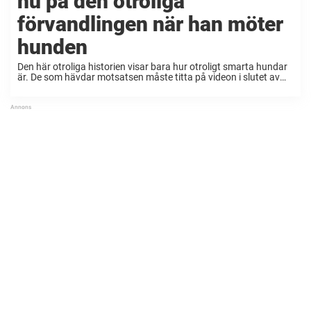
nu på den otroliga
förvandlingen när han möter
hunden
Den här otroliga historien visar bara hur otroligt smarta hundar
är. De som hävdar motsatsen måste titta på videon i slutet av
artikeln. 8-årige Caleb Howards liv kan delas upp i två delar: Före
och ...