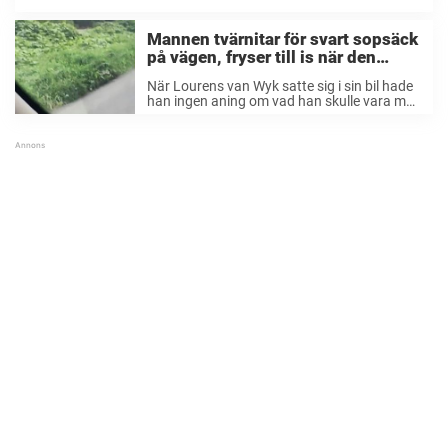
papegojan vi ...
Mannen tvärnitar för svart sopsäck
på vägen, fryser till is när den
börjar röra sig
När Lourens van Wyk satte sig i sin bil hade
han ingen aning om vad han skulle vara med
om bara minuter senare. På en vanlig
vägsträcka, där Lourens ofta körde, vid ett
tågspår såg ...