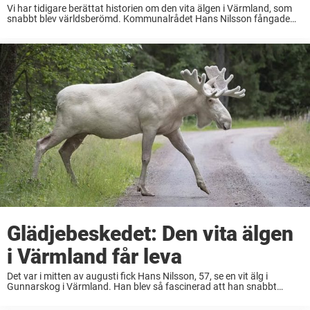
Vi har tidigare berättat historien om den vita älgen i Värmland, som
snabbt blev världsberömd. Kommunalrådet Hans Nilsson fångade
älgen på bild och kort därefter blev älgen en världssensation när
brittiska BBC visade ett inslag. ...
Glädjebeskedet: Den vita älgen
i Värmland får leva
Det var i mitten av augusti fick Hans Nilsson, 57, se en vit älg i
Gunnarskog i Värmland. Han blev så fascinerad att han snabbt
plockade upp videokameran och filmade älgen. Kort därefter
publicerade brittiska ...