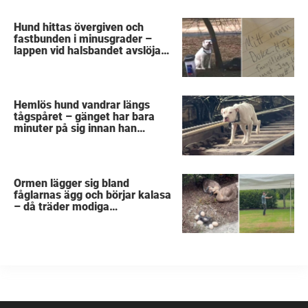
Hund hittas övergiven och
fastbunden i minusgrader –
lappen vid halsbandet avslöjar
det fruktansvärda
Hemlös hund vandrar längs
tågspåret – gänget har bara
minuter på sig innan han
svävar i livsfara
Ormen lägger sig bland
fåglarnas ägg och börjar kalasa
– då träder modiga
byggarbetaren fram och räddar
dem