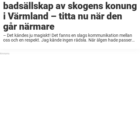
badsällskap av skogens konung
i Värmland – titta nu när den
går närmare
– Det kändes ju magiskt! Det fanns en slags kommunikation mellan
oss och en respekt. Jag kände ingen rädsla. När älgen hade passerat
mig stod jag kvar och lyssnade på det plaskande ljudet av hans ...