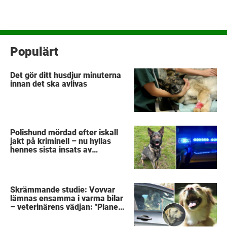
Populärt
Det gör ditt husdjur minuterna
innan det ska avlivas
Polishund mördad efter iskall
jakt på kriminell – nu hyllas
hennes sista insats av
kollegorna
Skrämmande studie: Vovvar
lämnas ensamma i varma bilar
– veterinärens vädjan: "Planera
i förväg"