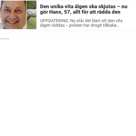
Den unika vita älgen ska skjutas – nu
gör Hans, 57, allt för att rädda den
UPPDATERING: Nu står det klart att den vita
älgen räddas – polisen har dragit tillbaka
beslutet om att älgen ska skjutas, då de inte fått
in några fler rapporter om aggressivt beteende.
Läs mer här: Glädjebeskedet: ...