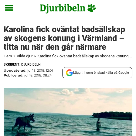
Toggle
menu
Karolina fick oväntat badsällskap
av skogens konung i Värmland –
titta nu när den går närmare
Hem
»
Vilda djur
»
Karolina fick oväntat badsällskap av skogens konung i Värmland – titta nu när den går närmare
SKRIBENT: DJURBIBELN
Uppdaterad:
jul 18, 2018, 12:01
Lägg till som önskad källa på Google
Publicerad:
jul 18, 2018, 08:24