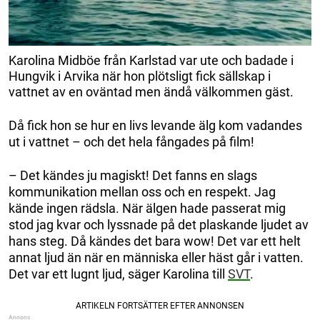
Karolina Midböe från Karlstad var ute och badade i
Hungvik i Arvika när hon plötsligt fick sällskap i
vattnet av en oväntad men ändå välkommen gäst.
Då fick hon se hur en livs levande älg kom vadandes
ut i vattnet – och det hela fångades på film!
– Det kändes ju magiskt! Det fanns en slags
kommunikation mellan oss och en respekt. Jag
kände ingen rädsla. När älgen hade passerat mig
stod jag kvar och lyssnade på det plaskande ljudet av
hans steg. Då kändes det bara wow! Det var ett helt
annat ljud än när en människa eller häst går i vatten.
Det var ett lugnt ljud, säger Karolina till
SVT
.