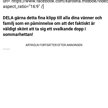
url=”https://www.facebook.com/karolina.midboe/vid
aspect_ratio=”16:9″ /]
DELA gärna detta fina klipp till alla dina vänner och
familj som en påminnelse om att det faktiskt är
väldigt skönt att ta sig ett svalkande dopp i
sommarhettan!