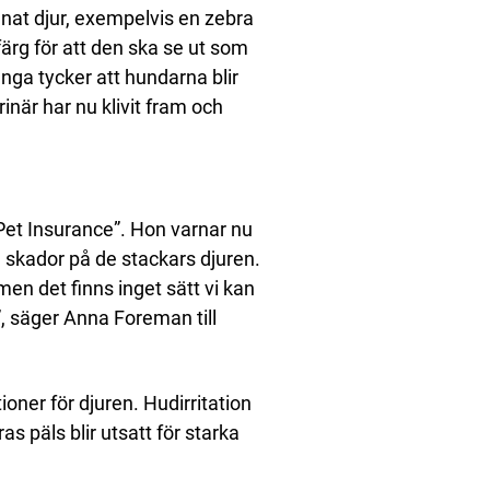
nnat djur, exempelvis en zebra
 färg för att den ska se ut som
nga tycker att hundarna blir
inär har nu klivit fram och
Pet Insurance”. Hon varnar nu
l skador på de stackars djuren.
men det finns inget sätt vi kan
d”, säger Anna Foreman till
tioner för djuren. Hudirritation
 päls blir utsatt för starka