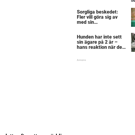
centimeter –
anledningen är
Sorgliga beskedet:
hjärtskärande
Fler vill göra sig av
med sin
”pandemihund”
Hunden har inte sett
sin ägare på 2 år –
hans reaktion när de
återförenas bekräftar
allt vi anat om hundar