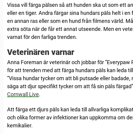
Vissa vill färga pälsen så att hunden ska ut som ett a
eller en tiger. Andra färgar sina hundars päls helt i en
en annan ras eller som en hund från filmens värld. Må
extra söta när de får ett annat utseende. Men en veter
varnat för den farliga trenden.
Veterinären varnar
Anna Foreman är veterinär och jobbar för ”Everypaw 
för att trenden med att färga hundars päls kan leda til
”Vissa hundar tycker om att bli putsade eller badade, 
säga att djur specifikt tycker om att få sin päls färga
Cornwall Live
.
Att färga ett djurs päls kan leda till allvarliga komplika
och olika former av infektioner kan uppkomma om deras
kemikalier.