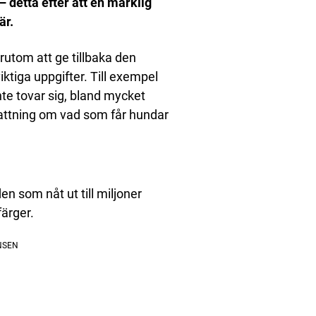
– detta efter att en märklig
är.
örutom att ge tillbaka den
iktiga uppgifter. Till exempel
inte tovar sig, bland mycket
fattning om vad som får hundar
en som nåt ut till miljoner
färger.