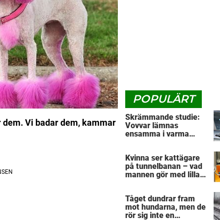
POPULÄRT
Skrämmande studie:
ter dem. Vi badar dem, kammar
Vovvar lämnas
ensamma i varma
.
bilar – veterinärens
vädjan: "Planera i
Kvinna ser kattägare
förväg"
på tunnelbanan – vad
mannen gör med lilla
husdjuret har väckt
massor av reaktioner
Tåget dundrar fram
mot hundarna, men de
rör sig inte en