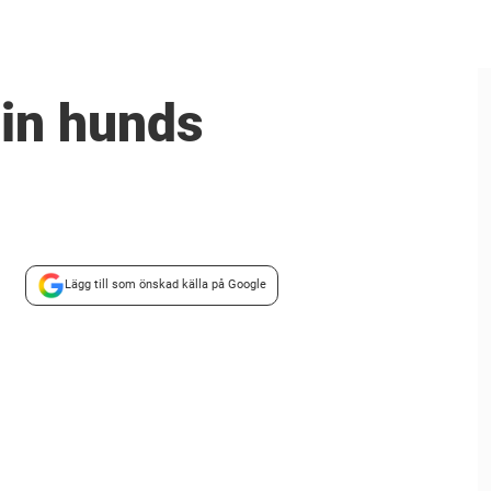
din hunds
Lägg till som önskad källa på Google