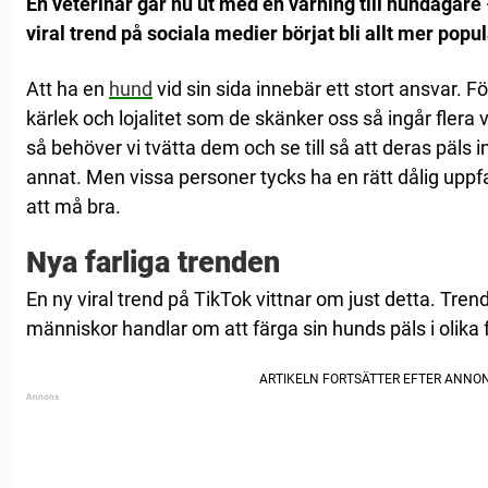
En veterinär går nu ut med en varning till hundägare 
viral trend på sociala medier börjat bli allt mer popul
Att ha en
hund
vid sin sida innebär ett stort ansvar. F
kärlek och lojalitet som de skänker oss så ingår flera v
så behöver vi tvätta dem och se till så att deras päls 
annat. Men vissa personer tycks ha en rätt dålig upp
att må bra.
Nya farliga trenden
En ny viral trend på TikTok vittnar om just detta. Trend
människor handlar om att färga sin hunds päls i olika 