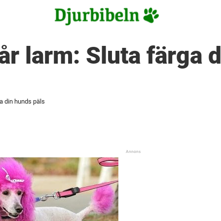
år larm: Sluta färga 
ga din hunds päls