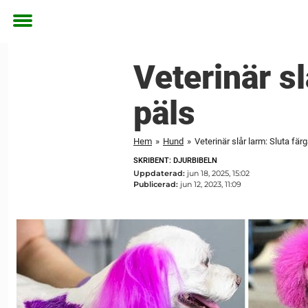
Toggle
menu
Veterinär sl
päls
Hem
»
Hund
»
Veterinär slår larm: Sluta fär
SKRIBENT: DJURBIBELN
Uppdaterad:
jun 18, 2025, 15:02
Publicerad:
jun 12, 2023, 11:09