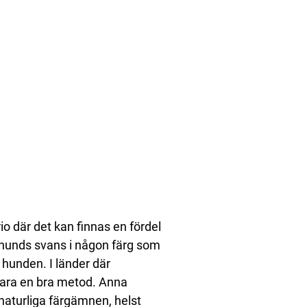
o där det kan finnas en fördel
n hunds svans i någon färg som
a hunden. I länder där
vara en bra metod. Anna
naturliga färgämnen, helst