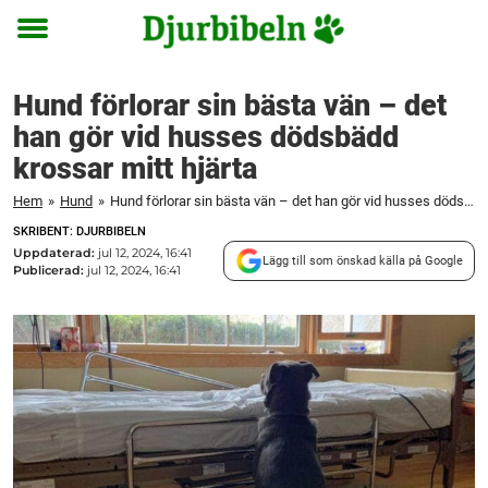
Toggle
menu
Hund förlorar sin bästa vän – det
han gör vid husses dödsbädd
krossar mitt hjärta
Hem
»
Hund
»
Hund förlorar sin bästa vän – det han gör vid husses dödsbädd krossar mitt hjärta
SKRIBENT: DJURBIBELN
Uppdaterad:
jul 12, 2024, 16:41
Lägg till som önskad källa på Google
Publicerad:
jul 12, 2024, 16:41