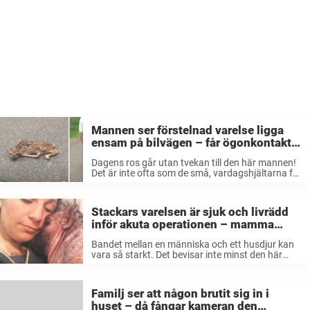
Mannen ser förstelnad varelse ligga
ensam på bilvägen – får ögonkontakt
och bestämmer sig att agera
Dagens ros går utan tvekan till den här mannen!
Det är inte ofta som de små, vardagshjältarna får
plats i de stora rubrikerna på löpsedlarna. Men i
dag tänkte jag att vi skulle lyfta fram ...
Stackars varelsen är sjuk och livrädd
inför akuta operationen – mamma
sjunger för att trösta
Bandet mellan en människa och ett husdjur kan
vara så starkt. Det bevisar inte minst den här
filmen på en matte som tog med sig sin älskade
fyrfota vän till djursjukhuset – och fanns vid ...
Familj ser att någon brutit sig in i
huset – då fångar kameran den