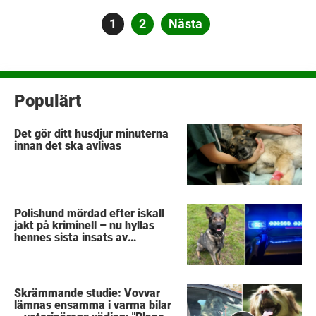
Sidnumrering
Sida
1
Sida
2
Nästa
för
inlägg
Populärt
Det gör ditt husdjur minuterna
innan det ska avlivas
Polishund mördad efter iskall
jakt på kriminell – nu hyllas
hennes sista insats av
kollegorna
Skrämmande studie: Vovvar
lämnas ensamma i varma bilar