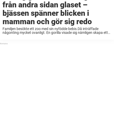
från andra sidan glaset –
bjässen spänner blicken i
mamman och gör sig redo
Familjen besökte ett zoo med sin nyfödde bebis.Då inträffade
någonting mycket ovanligt. En gorilla visade sig nämligen skapa ett
starkt band till dem, från andra sidan glaset. Att se hur djur agerar i
närheten av ...