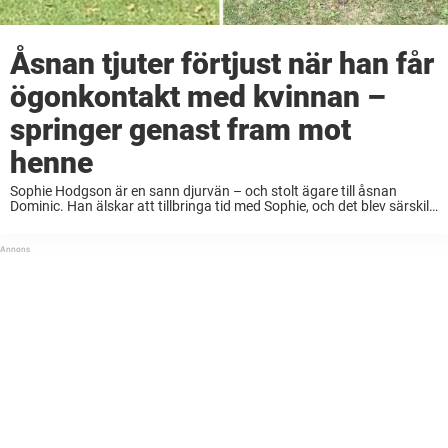
Åsnan tjuter förtjust när han får
ögonkontakt med kvinnan –
springer genast fram mot
henne
Sophie Hodgson är en sann djurvän – och stolt ägare till åsnan
Dominic. Han älskar att tillbringa tid med Sophie, och det blev särskilt
tydligt den här dagen. Alla har vi någon gång längtat efter ...