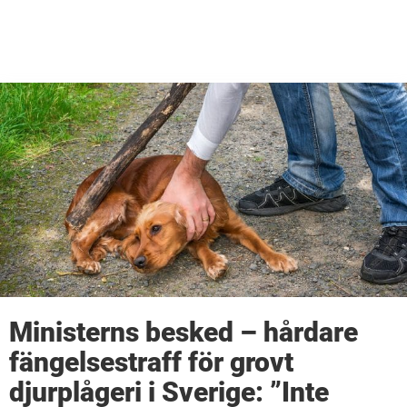
Ministerns besked – hårdare
fängelsestraff för grovt
djurplågeri i Sverige: ”Inte