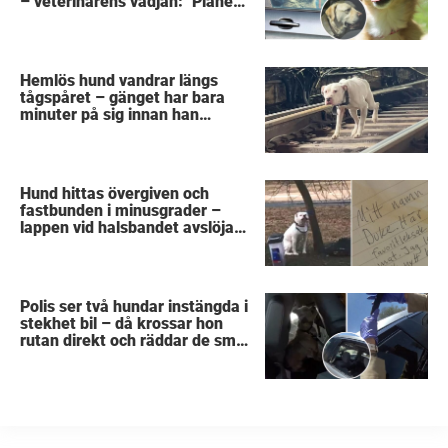
– veterinärens vädjan: "Planera
i förväg"
Hemlös hund vandrar längs
tågspåret – gänget har bara
minuter på sig innan han
svävar i livsfara
Hund hittas övergiven och
fastbunden i minusgrader –
lappen vid halsbandet avslöjar
det fruktansvärda
Polis ser två hundar instängda i
stekhet bil – då krossar hon
rutan direkt och räddar de små
liven