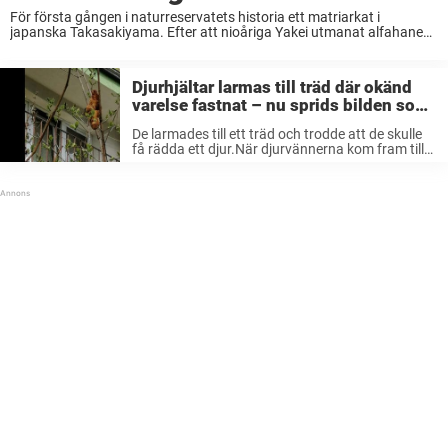
För första gången i naturreservatets historia ett matriarkat i
japanska Takasakiyama. Efter att nioåriga Yakei utmanat alfahanen
Sanchu och vunnit är det nu hon som är flockens högsta höns,
rapporterar TT. Att en aphona leder sin ...
Djurhjältar larmas till träd där okänd
varelse fastnat – nu sprids bilden som
en löpeld på nätet
De larmades till ett träd och trodde att de skulle
få rädda ett djur.När djurvännerna kom fram till
platsen möttes de av något helt annat.Nu kan
folk inte sluta skratta åt missödet. Det var
tidigare ...