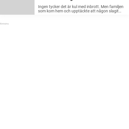
bedårande tjuven
Ingen tycker det är kul med inbrott. Men familjen
som kom hem och upptäckte att någon slagit
sönder rutan till altandörren kunde inte hålla sig
för skratt – i alla fall när de såg vem ...