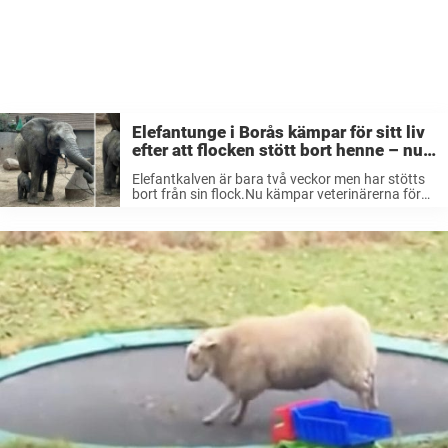
Elefantunge i Borås kämpar för sitt liv
efter att flocken stött bort henne – nu
ger vi henne all vår kärlek
Elefantkalven är bara två veckor men har stötts
bort från sin flock.Nu kämpar veterinärerna för
att rädda hennes liv.– Det blir ju en
intensivvårdsbehandling, ett väldigt krävande
arbete dygnet runt, säger Therese Hård,
zoologisk chef ...