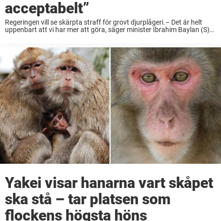
acceptabelt”
Regeringen vill se skärpta straff för grovt djurplågeri.– Det är helt
uppenbart att vi har mer att göra, säger minister Ibrahim Baylan (S)
till Aftonbladet. Regeringen vill dubbla straffen för grovt djurplågeri i
straffskalan. – ...
Yakei visar hanarna vart skåpet
ska stå – tar platsen som
flockens högsta höns