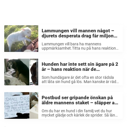
Lammungen vill mannen något –
djurets desperata drag får miljoner
att reagera
Lammungen vill bara ha mannens
uppmärksamhet.Titta nu på hans reaktion.
Miljontals gånger har det här klippet visats
på Youtube och det är inte svårt att förstå
varför! Det lilla urgulliga lammet kliver fram
Hunden har inte sett sin ägare på 2
till en ...
år – hans reaktion när de
återförenas bekräftar allt vi anat
Som hundägare är det ofta en stor rädsla
om hundar
att låta sin hund gå lös. Man kanske är rädd
att den ska skada sig eller sticka efter något
djur och inte hitta hem igen. Allt som ...
Postbud ser gripande önskan på
äldre mannens staket – släpper allt
och gör det enda rätta
Om du har en hund i din familj vet du hur
mycket glädje och kärlek de sprider. Så länge
de lever gör de allt för att muntra upp en
dyster dag och visa sin lojalitet ...