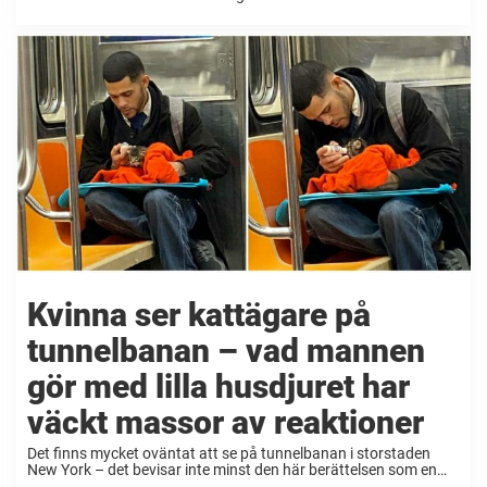
hund. Den låg där alldeles ensam – i stort behov av hjälp. Animal
Shelters larmades ...
Kvinna ser kattägare på
tunnelbanan – vad mannen
gör med lilla husdjuret har
väckt massor av reaktioner
Det finns mycket oväntat att se på tunnelbanan i storstaden
New York – det bevisar inte minst den här berättelsen som en
kvinna fick bevittna. Hela händelsen gjorde henne verkligen