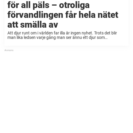
för all päls – otroliga
förvandlingen får hela nätet
att smälla av
Att djur runt om i världen far illa är ingen nyhet. Trots det blir
man lika ledsen varje gång man ser ännu ett djur som
försummats. Som tur är finns det människor som dagligen och
...