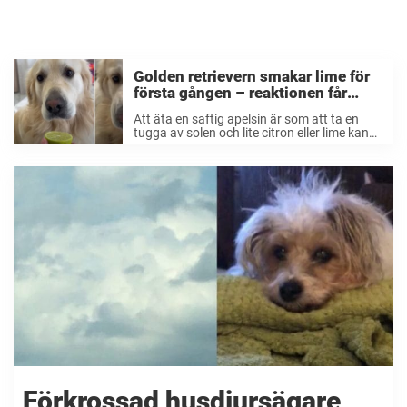
Golden retrievern smakar lime för
första gången – reaktionen får
djurvänner att vika sig av skratt
Att äta en saftig apelsin är som att ta en
tugga av solen och lite citron eller lime kan
göra susen i vilken maträtt som helst. Men
för mycket av dessa kan göra att det ...
Förkrossad husdjursägare