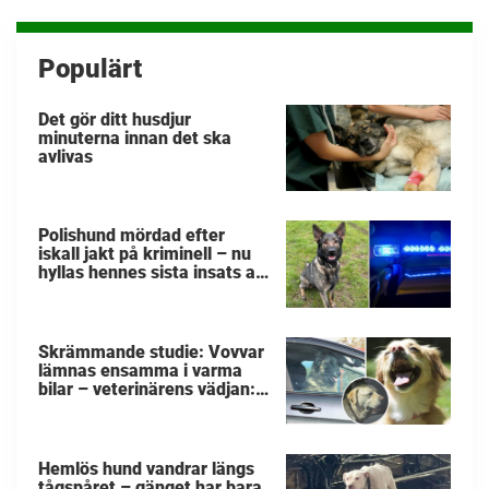
inlägg
Populärt
Det gör ditt husdjur
minuterna innan det ska
avlivas
Polishund mördad efter
iskall jakt på kriminell – nu
hyllas hennes sista insats av
kollegorna
Skrämmande studie: Vovvar
lämnas ensamma i varma
bilar – veterinärens vädjan:
"Planera i förväg"
Hemlös hund vandrar längs
tågspåret – gänget har bara