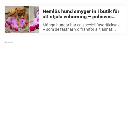
inspirerad. Gillian Rogers grundade Pet ...
Hemlös hund smyger in i butik för
att stjäla enhörning – polisens
beslut får hela nätet att reagera
Många hundar har en speciell favoritleksak
– som de fastnar vid framför allt annat.
Dessa leksaker kan ge mycket glädje och
tröst till våra husdjur. Men herrelösa hundar
– som är ensamma och tvingas klara ...