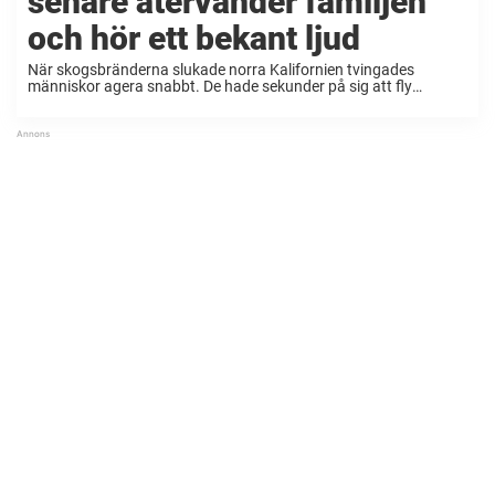
senare återvänder familjen
och hör ett bekant ljud
När skogsbränderna slukade norra Kalifornien tvingades
människor agera snabbt. De hade sekunder på sig att fly
lågorna och tusentals människor släppte allt de gjorde för
stunden och begav sig av. När branden till slut närmade ...