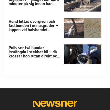
minuter på sig innan han
svävar i livsfara
Hund hittas övergiven och
fastbunden i minusgrader –
lappen vid halsbandet
avslöjar det fruktansvärda
Polis ser två hundar
instängda i stekhet bil – då
krossar hon rutan direkt och
räddar de små liven