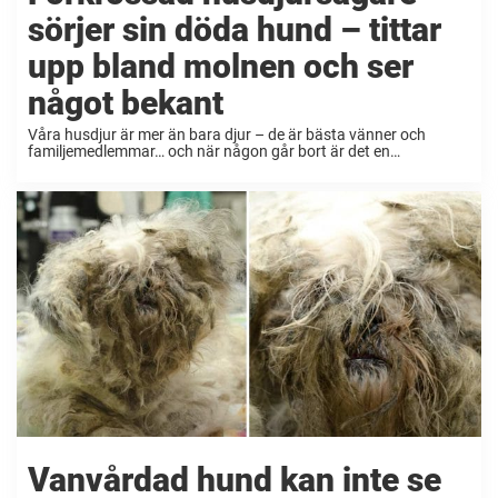
sörjer sin döda hund – tittar
upp bland molnen och ser
något bekant
Våra husdjur är mer än bara djur – de är bästa vänner och
familjemedlemmar… och när någon går bort är det en
hjärtskärande upplevelse. Många sörjande husdjursägare finner
tröst i tanken att deras husdjur befinner ...
Vanvårdad hund kan inte se