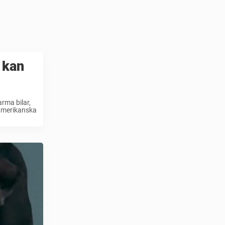
 kan
arma bilar,
I amerikanska