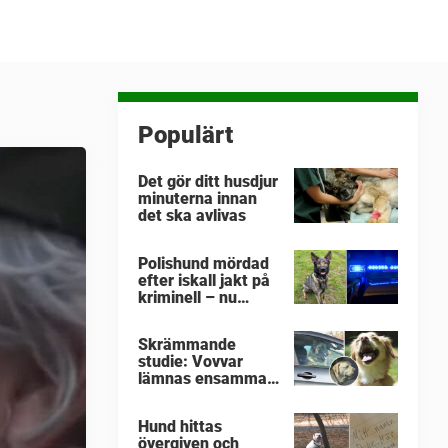
Populärt
Det gör ditt husdjur
minuterna innan
det ska avlivas
Polishund mördad
efter iskall jakt på
kriminell – nu
hyllas hennes sista
insats av
Skrämmande
kollegorna
studie: Vovvar
lämnas ensamma i
varma bilar –
veterinärens
Hund hittas
vädjan: "Planera i
övergiven och
förväg"