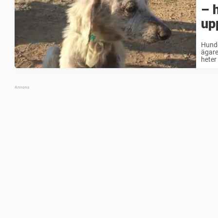
– 
up
Hunde
ägare
heter