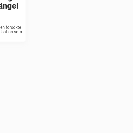
 ängel
len försökte
nisation som