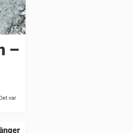
n –
Det var
gånger