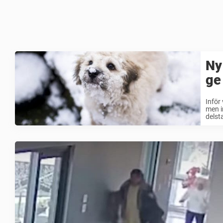
Ny
ge
Inför
men i
delsta