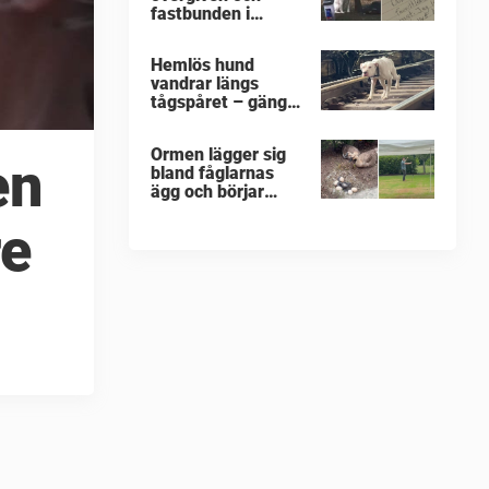
fastbunden i
minusgrader –
lappen vid
Hemlös hund
halsbandet
vandrar längs
avslöjar det
tågspåret – gänget
fruktansvärda
har bara minuter
på sig innan han
Ormen lägger sig
svävar i livsfara
en
bland fåglarnas
ägg och börjar
kalasa – då träder
re
modiga
byggarbetaren
fram och räddar
dem