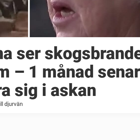
na ser skogsbrand
m – 1 månad sena
a sig i askan
ll djurvän