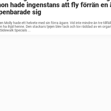
hon hade ingenstans att fly förrän en
penbarade sig
n Molly hade ett helvete med sin förra ägare. Vid inte mindre än tre tillfäl
n ha ihjäl henne. Den stackars tjejen blev tack och lov räddad av en orga
 Sidewalk Specials ...