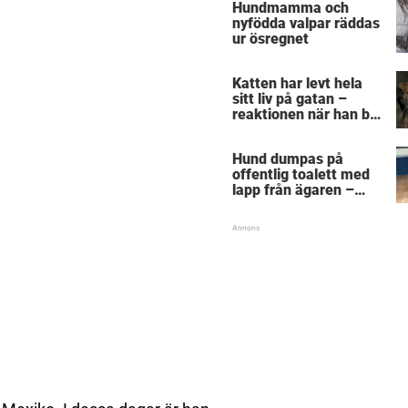
Hundmamma och
sig
nyfödda valpar räddas
ur ösregnet
Katten har levt hela
sitt liv på gatan –
reaktionen när han bli
kramad första gången
träffar rakt i hjärtat
Hund dumpas på
offentlig toalett med
lapp från ägaren –
handskrivna orden får
djurvänner att bryta
ihop