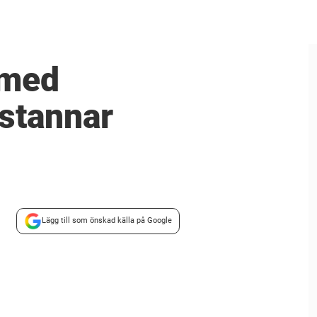
 med
 stannar
Lägg till som önskad källa på Google