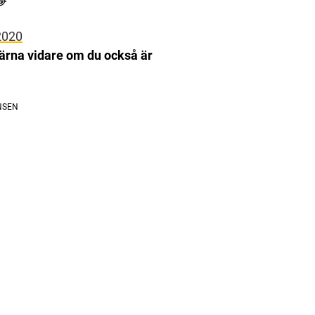
😂
2020
gärna vidare om du också är