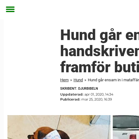
Toggle
menu
Hund går e
handskriven
framför but
Hem
»
Hund
»
Hund går ensam in i mataffä
SKRIBENT: DJURBIBELN
Uppdaterad:
apr 01, 2020, 14:34
Publicerad:
mar 25, 2020, 16:39