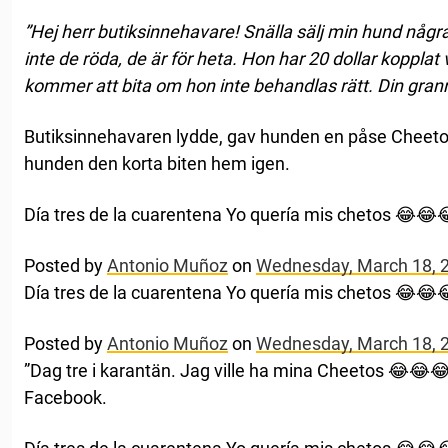
”Hej herr butiksinnehavare! Snälla sälj min hund någ
inte de röda, de är för heta. Hon har 20 dollar koppla
kommer att bita om hon inte behandlas rätt. Din gran
Butiksinnehavaren lydde, gav hunden en påse Cheeto
hunden den korta biten hem igen.
Día tres de la cuarentena Yo quería mis chetos 😂😂
Posted by
Antonio Muñoz
on
Wednesday, March 18, 
Día tres de la cuarentena Yo quería mis chetos 😂😂
Posted by
Antonio Muñoz
on
Wednesday, March 18, 
”Dag tre i karantän. Jag ville ha mina Cheetos 😂😂
Facebook.