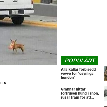
POPULÄRT
Alla kallar förbisedd
vovve för ”osynliga
hunden”
Grannar hittar
förfrusen hund i snön,
rusar fram för att
hjälpa: Märker då att
han döljer något under