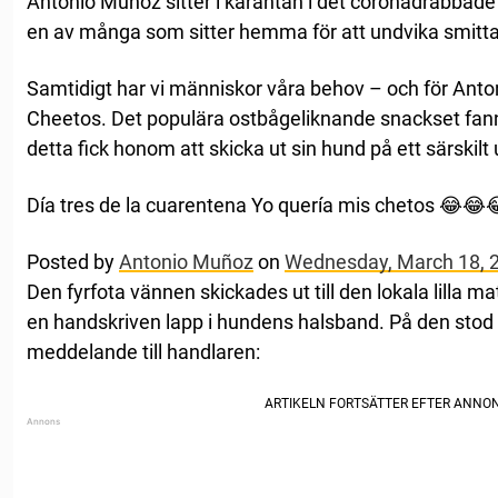
Antonio Munoz sitter i karantän i det coronadrabbade
en av många som sitter hemma för att undvika smitt
Samtidigt har vi människor våra behov – och för Anto
Cheetos. Det populära ostbågeliknande snackset fanns
detta fick honom att skicka ut sin hund på ett särskilt
Día tres de la cuarentena Yo quería mis chetos 😂😂
Posted by
Antonio Muñoz
on
Wednesday, March 18, 
Den fyrfota vännen skickades ut till den lokala lilla 
en handskriven lapp i hundens halsband. På den stod 
meddelande till handlaren: