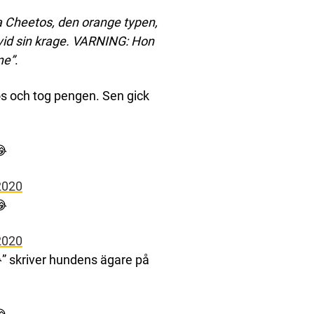
ra Cheetos, den orange typen,
t vid sin krage. VARNING: Hon
ne”
.
s och tog pengen. Sen gick
😂
2020
😂
2020
” skriver hundens ägare på