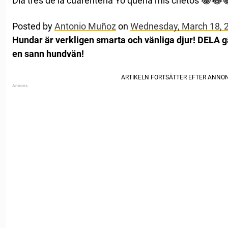
Día tres de la cuarentena Yo quería mis chetos 😂😂
Posted by
Antonio Muñoz
on
Wednesday, March 18, 
Hundar är verkligen smarta och vänliga djur! DELA 
en sann hundvän!