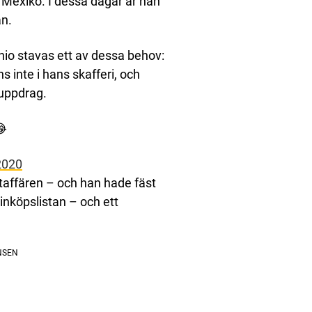
 Mexiko. I dessa dagar är han
an.
nio stavas ett av dessa behov:
 inte i hans skafferi, och
 uppdrag.
😂
2020
mataffären – och han hade fäst
inköpslistan – och ett