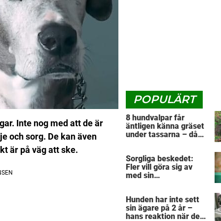
POPULÄRT
8 hundvalpar får
r. Inte nog med att de är
äntligen känna gräset
under tassarna – då
dje och sorg. De kan även
tar första valpen ett
kt är på väg att ske.
avgörande beslut
Sorgliga beskedet:
Fler vill göra sig av
med sin
”pandemihund”
Hunden har inte sett
sin ägare på 2 år –
hans reaktion när de