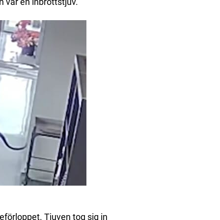
 var en inbrottstjuv.
örloppet. Tjuven tog sig in