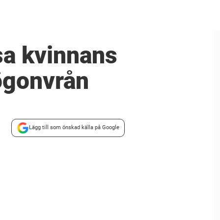
ösa kvinnans
ögonvrån
Lägg till som önskad källa på Google