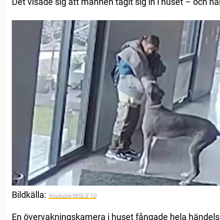
Det visade sig att mannen tagit sig in i huset – och han
Bildkälla:
Youtube/WSLS 10
En övervakningskamera i huset fångade hela händelsef