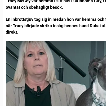
Tracy McCoy var hemma i sitt hus i Oklahoma City, US
oväntat och obehagligt besök.
En inbrottstjuv tog sig in medan hon var hemma och f
när Tracy började skrika insåg hennes hund Dubai at
direkt.