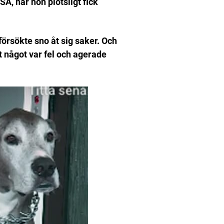
A, när hon plötsligt fick
örsökte sno åt sig saker. Och
t något var fel och agerade