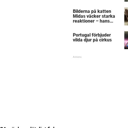
återförenas bekräftar
allt vi anat om hundar
Bilderna på katten
Midas väcker starka
reaktioner – hans
utseende får folk att
gnugga sig i ögonen
Portugal förbjuder
vilda djur på cirkus