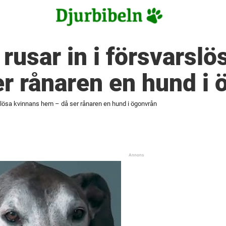
 rusar in i försvarsl
r rånaren en hund i 
arslösa kvinnans hem – då ser rånaren en hund i ögonvrån