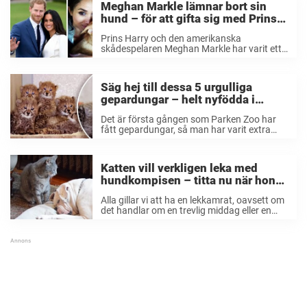
Meghan Markle lämnar bort sin
hund – för att gifta sig med Prins
Harry
Prins Harry och den amerikanska
skådespelaren Meghan Markle har varit ett
officiellt par sedan 2016. Och nu tar de
alltså förhållandet ett rejält kliv framåt.
Prins Harry och Meghan Markle kommer att
Säg hej till dessa 5 urgulliga
gifta sig, meddelar ...
gepardungar – helt nyfödda i
Sverige
Det är första gången som Parken Zoo har
fått gepardungar, så man har varit extra
försiktiga och låtit mamma och ungarna
vara för sig själva. Det var i mitten av
september som gepardhonan Moja fick ...
Katten vill verkligen leka med
hundkompisen – titta nu när hon
försöker väcka honom
Alla gillar vi att ha en lekkamrat, oavsett om
det handlar om en trevlig middag eller en
lugn hemmakväll. Men för våra djur kan
verkligen en lekkamrat vara den som gör en
hel dag, en ...