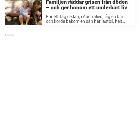
Familjen räddar grisen från döden
– och ger honom ett underbart liv
För ett tag sedan, i Australien, låg en bilist
och körde bakom en sån här lastbil, helt
ovetandes om vad som var lasten. Men
plötsligt skymtade ett grishuvud upp
ovanför kanten på flaket varpå bilisten ...