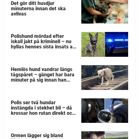
Det gör ditt husdjur
minuterna innan det ska
avlivas
Polishund mördad efter
iskall jakt på kriminell – nu
hyllas hennes sista insats av
kollegorna
Hemlös hund vandrar längs
tågspåret – gänget har bara
minuter på sig innan han
svävar i livsfara
Polis ser två hundar
instängda i stekhet bil – då
krossar hon rutan direkt och
räddar de små liven
Ormen lägger sig bland