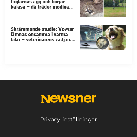
fåglarnas ägg och börjar
kalasa – då träder modiga
byggarbetaren fram och
räddar dem
Skrämmande studie: Vovvar
lämnas ensamma i varma
bilar – veterinärens vädjan:
"Planera i förväg"
Privacy-inställningar