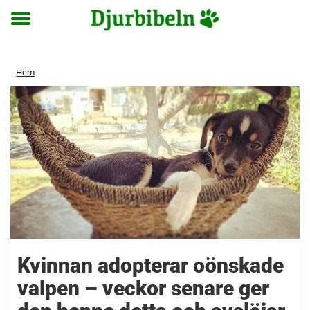
Toggle
menu
Hem
Kvinnan adopterar oönskade
valpen – veckor senare ger