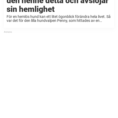
den henne detta och avslöjar
sin hemlighet
För en hemlös hund kan ett litet ögonblick förändra hela livet. Så
var det för den lilla hundvalpen Penny, som hittades av en
person i en park i USA. Penny togs till ett djurhem där ...