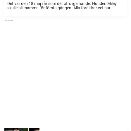
Det var den 18 maj i år som det otroliga hände. Hunden Miley
skulle bli mamma för första gången. Alla föräldrar vet hur
nervöst det är att bli mamma eller pappa – och så kände ...