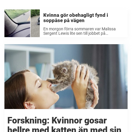
Kvinna gör obehagligt fynd i
soppåse på vägen
En morgon förra sommaren var Malissa
Sergent Lewis lite sen till jobbet på
en mellanstadieskola i amerikanska
Kentucky. Istället för att hoppa in i bilen och
ta sin vanliga rutt bestämde hon sig därför
för att ...
Forskning: Kvinnor gosar
hellre med katten än med sin