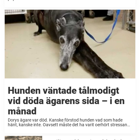
har fått miljoner människor att skaka loss – och den här ...
Hunden väntade tålmodigt
vid döda ägarens sida – i en
månad
Dorys ägare var död. Kanske förstod hunden vad som hade
hänt, kanske inte. Oavsett måste det ha varit oerhört stressande
för henne att vänta där vid sin ägares sida. Timmar blev till
dagar och dagar ...