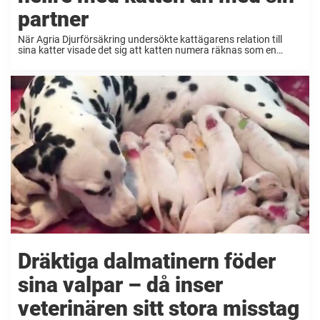
partner
När Agria Djurförsäkring undersökte kattägarens relation till
sina katter visade det sig att katten numera räknas som en
familjemedlem i de flesta hem. Men den fyrbenta vännen betyder
mycket mer än så. Majoriteten av kvinnorna ...
Dräktiga dalmatinern föder
sina valpar – då inser
veterinären sitt stora misstag