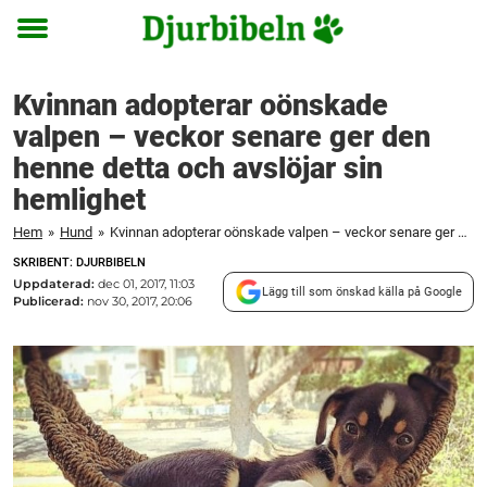
Toggle
menu
Kvinnan adopterar oönskade
valpen – veckor senare ger den
henne detta och avslöjar sin
hemlighet
Hem
»
Hund
»
Kvinnan adopterar oönskade valpen – veckor senare ger den henne detta och avslöjar sin hemlighet
SKRIBENT: DJURBIBELN
Uppdaterad:
dec 01, 2017, 11:03
Lägg till som önskad källa på Google
Publicerad:
nov 30, 2017, 20:06