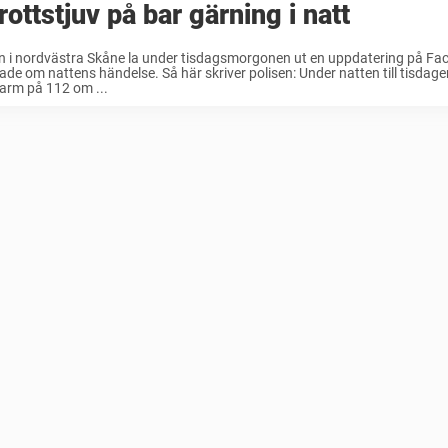
rottstjuv på bar gärning i natt
n i nordvästra Skåne la under tisdagsmorgonen ut en uppdatering på Fa
ade om nattens händelse. Så här skriver polisen: Under natten till tisdagen 
larm på 112 om ...