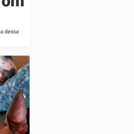
d om
lla dessa