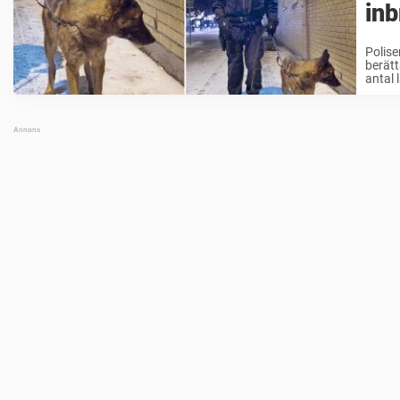
inb
Polise
berätt
antal 