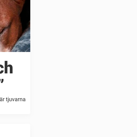
ch
”
är tjuvarna