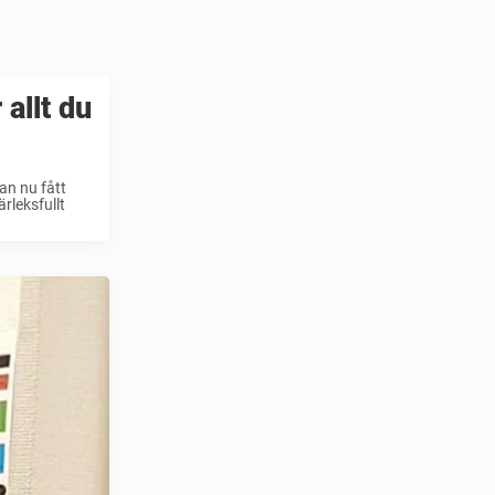
 allt du
an nu fått
rleksfullt