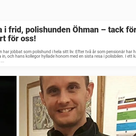
a i frid, polishunden Öhman – tack för
rt för oss!
har jobbat som polishund i hela sitt liv. Efter två år som pensionär har h
in, och hans kollegor hyllade honom med en sista resa i polisbilen. I ett kä
...