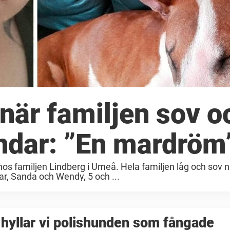
 när familjen sov o
undar: ”En mardröm
s familjen Lindberg i Umeå. Hela familjen låg och sov n
dar, Sanda och Wendy, 5 och ...
hyllar vi polishunden som fångade