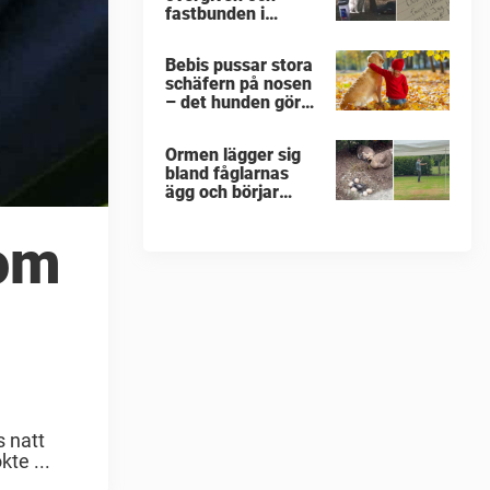
fastbunden i
minusgrader –
lappen vid
Bebis pussar stora
halsbandet
schäfern på nosen
avslöjar det
– det hunden gör
fruktansvärda
då får miljoner att
flämta
Ormen lägger sig
bland fåglarnas
ägg och börjar
kalasa – då träder
modiga
som
byggarbetaren
fram och räddar
dem
 natt
te ...