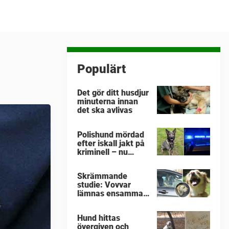
Populärt
Det gör ditt husdjur
minuterna innan
det ska avlivas
Polishund mördad
efter iskall jakt på
kriminell – nu
hyllas hennes sista
insats av
Skrämmande
kollegorna
studie: Vovvar
lämnas ensamma i
varma bilar –
veterinärens
Hund hittas
vädjan: "Planera i
övergiven och
förväg"