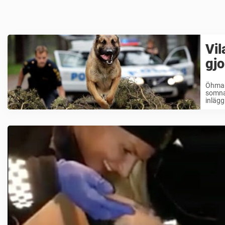
Vil
gjo
Öhman 
somna 
inlägg 