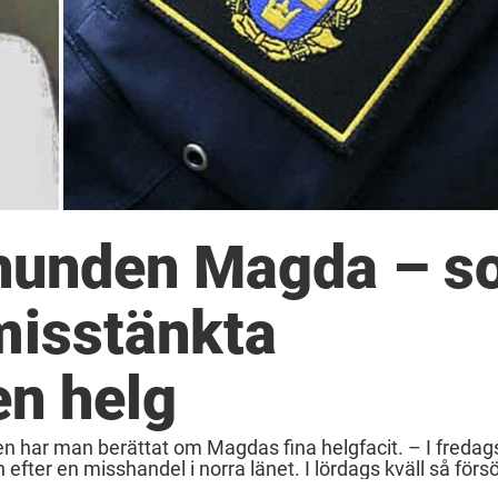
ishunden Magda – 
misstänkta
en helg
 har man berättat om Magdas fina helgfacit. – I fredags
ter en misshandel i norra länet. I lördags kväll så försök