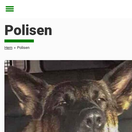
Toggle
menu
Polisen
Hem
»
Polisen