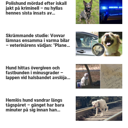
Polishund mördad efter iskall
jakt på kriminell – nu hyllas
hennes sista insats av
kollegorna
Skrämmande studie: Vovvar
lämnas ensamma i varma bilar
– veterinärens vädjan: "Planera
i förväg"
Hund hittas övergiven och
fastbunden i minusgrader –
lappen vid halsbandet avslöjar
det fruktansvärda
Hemlös hund vandrar längs
tågspåret – gänget har bara
minuter på sig innan han
svävar i livsfara