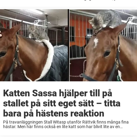
bästa vänner för livet. Det finns otaliga exempel på ...
Katten Sassa hjälper till på
stallet på sitt eget sätt – titta
bara på hästens reaktion
På travanläggningen Stall Witasp utanför Rättvik finns många fina
hästar. Men här finns också en lite katt som har blivit lite av en
internetkändis de senaste dagarna. Stallkatten Sassa är bara 18
veckor gammal och ...