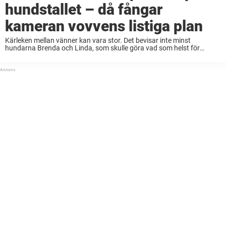
hundstallet – då fångar
kameran vovvens listiga plan
Kärleken mellan vänner kan vara stor. Det bevisar inte minst
hundarna Brenda och Linda, som skulle göra vad som helst för
varandra. När livet är tufft eller när något jobbigt händer så är det
alltid ...