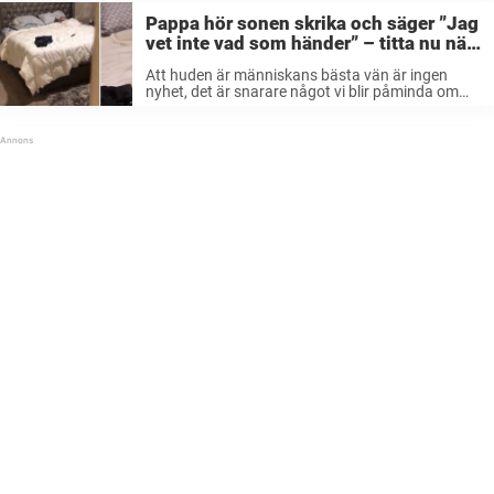
Pappa hör sonen skrika och säger ”Jag
vet inte vad som händer” – titta nu när
kameran zoomar in
Att huden är människans bästa vän är ingen
nyhet, det är snarare något vi blir påminda om
varje dag. Att ha en hund vid sin sida är det bästa
sällskapet man kan ha. De får ...