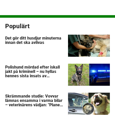
Populärt
Det gör ditt husdjur minuterna
innan det ska avlivas
Polishund mördad efter iskall
jakt på kriminell – nu hyllas
hennes sista insats av
kollegorna
Skrämmande studie: Vovvar
lämnas ensamma i varma bilar
– veterinärens vädjan: "Planera
i förväg"