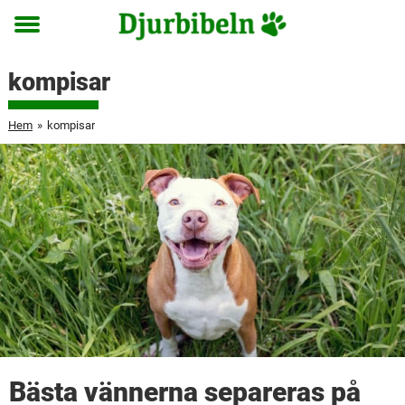
Toggle
menu
kompisar
Hem
»
kompisar
Bästa vännerna separeras på