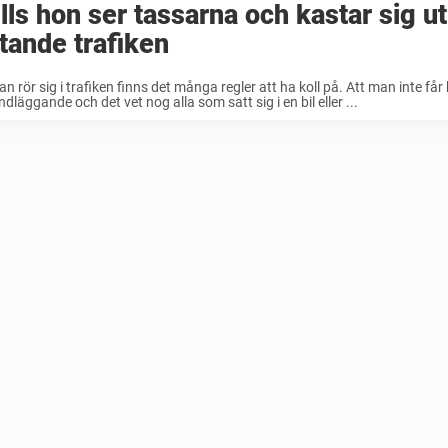
ills hon ser tassarna och kastar sig ut
ande trafiken
n rör sig i trafiken finns det många regler att ha koll på. Att man inte får
ndläggande och det vet nog alla som satt sig i en bil eller ...