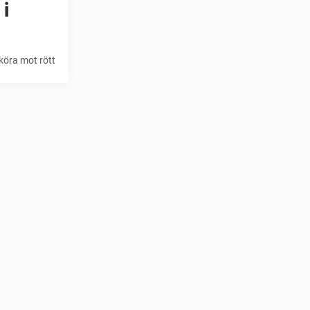
 i
 köra mot rött