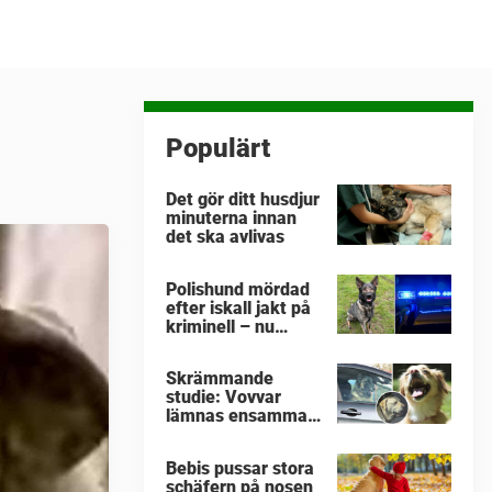
Populärt
Det gör ditt husdjur
minuterna innan
det ska avlivas
Polishund mördad
efter iskall jakt på
kriminell – nu
hyllas hennes sista
insats av
Skrämmande
kollegorna
studie: Vovvar
lämnas ensamma i
varma bilar –
veterinärens
Bebis pussar stora
vädjan: "Planera i
schäfern på nosen
förväg"