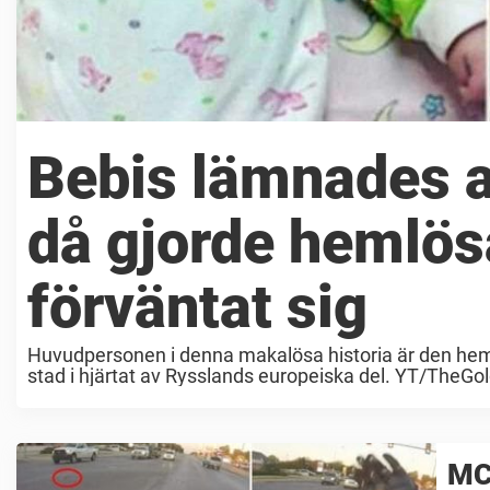
Bebis lämnades at
då gjorde hemlös
förväntat sig
Huvudpersonen i denna makalösa historia är den hemlös
stad i hjärtat av Rysslands europeiska del. YT/TheGo
MC-