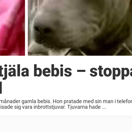
tjäla bebis – stop
d
månader gamla bebis. Hon pratade med sin man i telefo
isade sig vara inbrottstjuvar. Tjuvarna hade ...