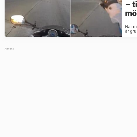
– t
möt
När ma
är gru