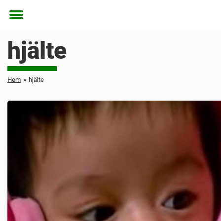
Toggle
menu
hjälte
Hem
»
hjälte