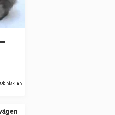
–
Obinisk, en
 vägen