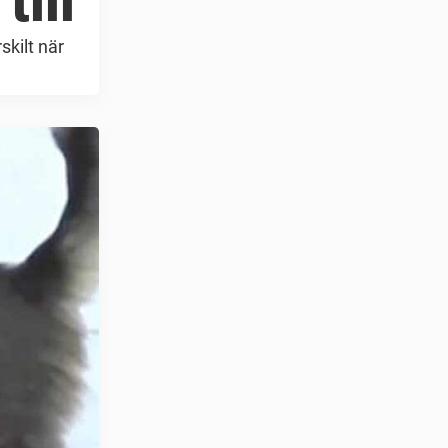
till
skilt när