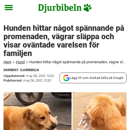
Toggle
menu
Hunden hittar något spännande på
promenaden, vägrar släppa och
visar oväntade varelsen för
familjen
Hem
»
Hund
»
Hunden hittar något spännande på promenaden, vägrar släppa och visar oväntade varelsen för familjen
SKRIBENT: DJURBIBELN
Uppdaterad:
maj 06, 2021, 12:20
Lägg till som önskad källa på Google
Publicerad:
maj 06, 2021, 12:20