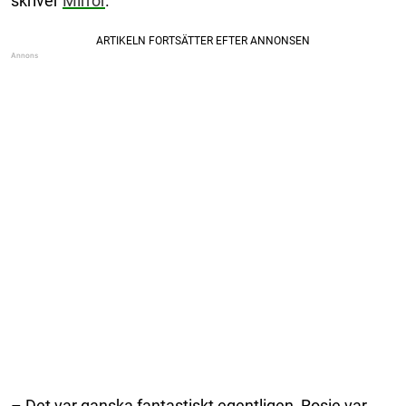
skriver
Mirror
.
– Det var ganska fantastiskt egentligen, Rosie var