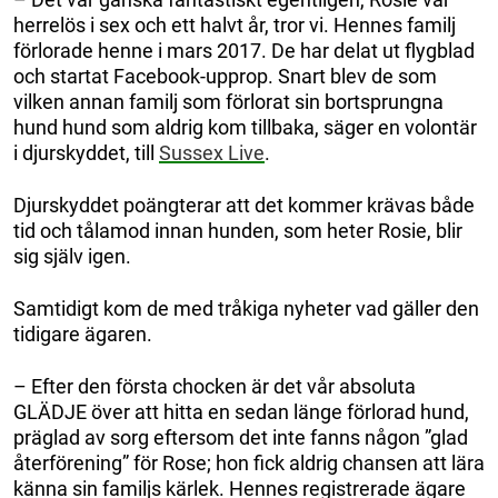
herrelös i sex och ett halvt år, tror vi. Hennes familj
förlorade henne i mars 2017. De har delat ut flygblad
och startat Facebook-upprop. Snart blev de som
vilken annan familj som förlorat sin bortsprungna
hund hund som aldrig kom tillbaka, säger en volontär
i djurskyddet, till
Sussex Live
.
Djurskyddet poängterar att det kommer krävas både
tid och tålamod innan hunden, som heter Rosie, blir
sig själv igen.
Samtidigt kom de med tråkiga nyheter vad gäller den
tidigare ägaren.
– Efter den första chocken är det vår absoluta
GLÄDJE över att hitta en sedan länge förlorad hund,
präglad av sorg eftersom det inte fanns någon ”glad
återförening” för Rose; hon fick aldrig chansen att lära
känna sin familjs kärlek. Hennes registrerade ägare