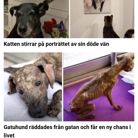
Katten stirrar på porträttet av sin döde vän
Gatuhund räddades från gatan och får en ny chans i
livet