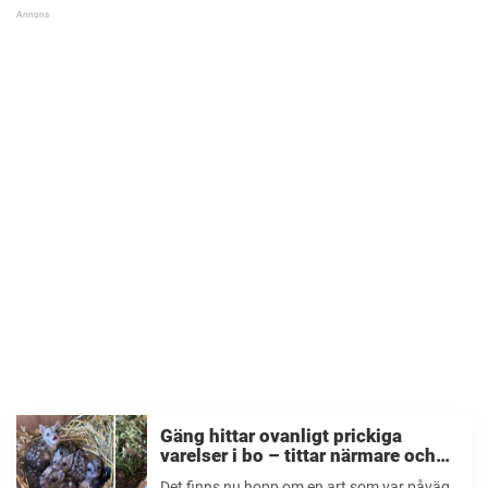
hjärtan av guld. Ofta känns ...
Gäng hittar ovanligt prickiga
varelser i bo – tittar närmare och
tappar hakan när de inser vad de är
Det finns nu hopp om en art som var påväg