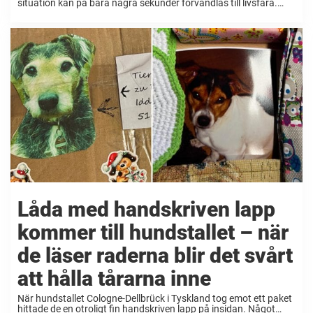
situation kan på bara några sekunder förvandlas till livsfara.
Inte heller djuren går säkra. Men som tur är finns det djurvänner
som ställer upp ...
Låda med handskriven lapp
kommer till hundstallet – när
de läser raderna blir det svårt
att hålla tårarna inne
När hundstallet Cologne-Dellbrück i Tyskland tog emot ett paket
hittade de en otroligt fin handskriven lapp på insidan. Något