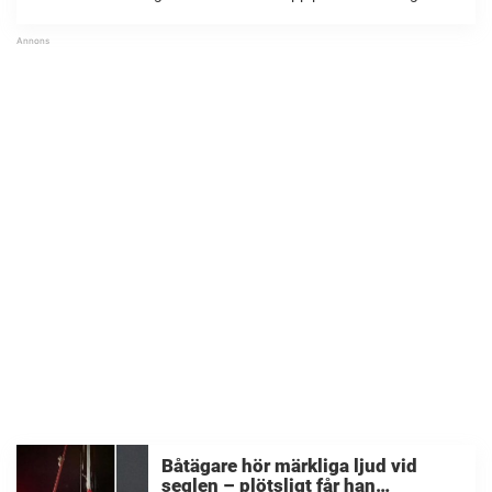
som gjorde att volontärerna minst sagt blev berörda. På
djurhemmet i Köln får de ofta ta ...
Båtägare hör märkliga ljud vid
seglen – plötsligt får han