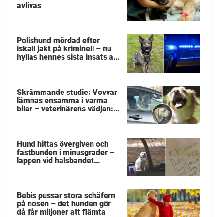
avlivas
Polishund mördad efter
iskall jakt på kriminell – nu
hyllas hennes sista insats av
kollegorna
Skrämmande studie: Vovvar
lämnas ensamma i varma
bilar – veterinärens vädjan:
"Planera i förväg"
Hund hittas övergiven och
fastbunden i minusgrader –
lappen vid halsbandet
avslöjar det fruktansvärda
Bebis pussar stora schäfern
på nosen – det hunden gör
då får miljoner att flämta