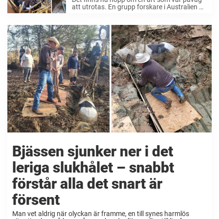
för djur
att utrotas. En grupp forskare i Australien är
överlyckliga efter att deras försök att sprida
arten tycks ha lyckats. Nyligen så gjorde
ekologer vid naturreservatet ...
Bjässen sjunker ner i det
leriga slukhålet – snabbt
förstår alla det snart är
försent
Man vet aldrig när olyckan är framme, en till synes harmlös