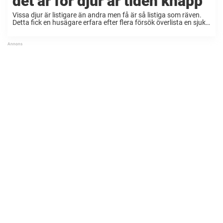
det är för djur är tiden knapp
Vissa djur är listigare än andra men få är så listiga som räven.
Detta fick en husägare erfara efter flera försök överlista en sjuk
stackars räv som var i desperat behov av vård. Tidigare i ...