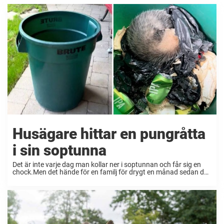
Husägare hittar en pungråtta
i sin soptunna
Det är inte varje dag man kollar ner i soptunnan och får sig en
chock.Men det hände för en familj för drygt en månad sedan då
de fick syn på hårig liten varelse när de ...