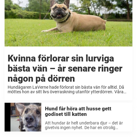
Kvinna förlorar sin lurviga
bästa vän – år senare ringer
någon på dörren
Hundägaren LaVerne hade förlorat sin bästa vän för alltid. Då
möttes hon av sitt livs överraskning utanför ytterdörren. Våra
fyrbenta vänner blir ofta som familjemedlemmar. Det kan nog de
flesta djurägare eller folk som någon ...
Hund får höra att husse gett
godiset till katten
Att hundar är helt underbara djur – det är
givetvis ingen nyhet. De har en otrolig
förmåga att skapa starka band till oss
människor och de allra flesta vovvar har