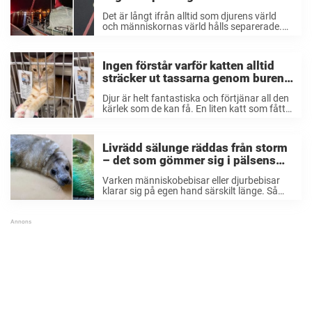
ögonkontakt med märklig varelse i
Det är långt ifrån alltid som djurens värld
nöd
och människornas värld hålls separerade.
Inte sällan händer det att vi möter de vilda
djuren här och där, ibland på rätt otippade
ställen. Nyligen fick sig en ...
Ingen förstår varför katten alltid
sträcker ut tassarna genom buren
– det han vill säga får tårarna att
Djur är helt fantastiska och förtjänar all den
rinna
kärlek som de kan få. En liten katt som fått
en tuff start i livet valde att själv försöka få
den kärlek som han behövde. Hans
agerande ...
Livrädd sälunge räddas från storm
– det som gömmer sig i pälsens
gröna färg får folk att rygga tillbaka
Varken människobebisar eller djurbebisar
klarar sig på egen hand särskilt länge. Så
när en medborgare i Irland såg en ensam
sälunge på stranden i stormen var det en
självklarhet att kalla på hjälp. Det var ...