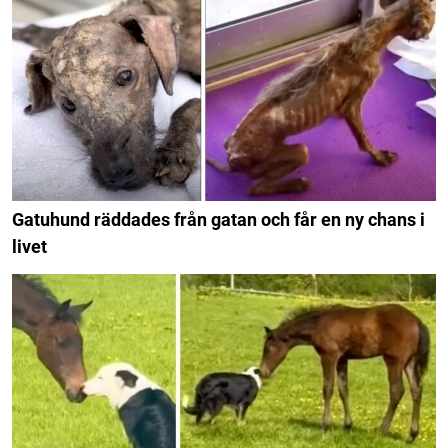
Gatuhund räddades från gatan och får en ny chans i
livet