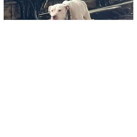
Hemlös hund vandrar längs tågspåret – gänget har
bara minuter på sig innan han svävar i livsfara
Privacy-inställningar