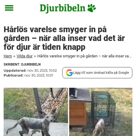
Toggle
menu
Hårlös varelse smyger in på
gården – när alla inser vad det är
för djur är tiden knapp
Hem
»
Vilda djur
»
Hårlös varelse smyger in på gården – när alla inser vad det är för djur är tiden knapp
SKRIBENT: DJURBIBELN
Uppdaterad:
nov 30, 2023, 10:02
Lägg till som önskad källa på Google
Publicerad:
nov 30, 2023, 10:01