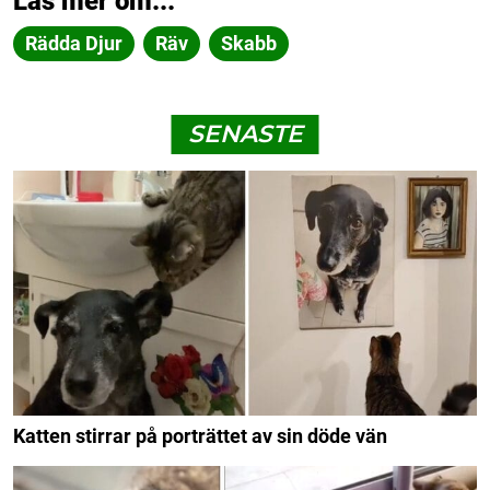
Läs mer om...
Rädda Djur
Räv
Skabb
SENASTE
Katten stirrar på porträttet av sin döde vän