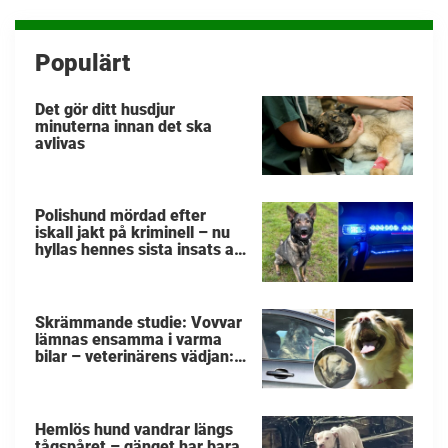
inlägg
Populärt
Det gör ditt husdjur
minuterna innan det ska
avlivas
Polishund mördad efter
iskall jakt på kriminell – nu
hyllas hennes sista insats av
kollegorna
Skrämmande studie: Vovvar
lämnas ensamma i varma
bilar – veterinärens vädjan:
"Planera i förväg"
Hemlös hund vandrar längs
tågspåret – gänget har bara