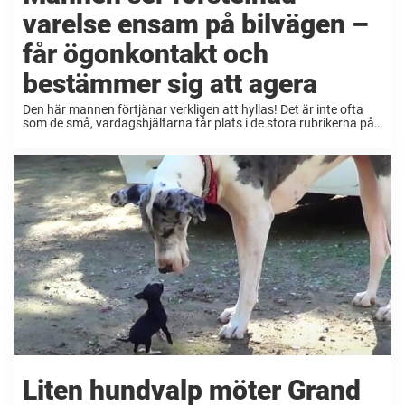
varelse ensam på bilvägen –
får ögonkontakt och
bestämmer sig att agera
Den här mannen förtjänar verkligen att hyllas! Det är inte ofta
som de små, vardagshjältarna får plats i de stora rubrikerna på
löpsedlarna. Men i dag tänkte jag att vi skulle lyfta fram just en
...
Liten hundvalp möter Grand