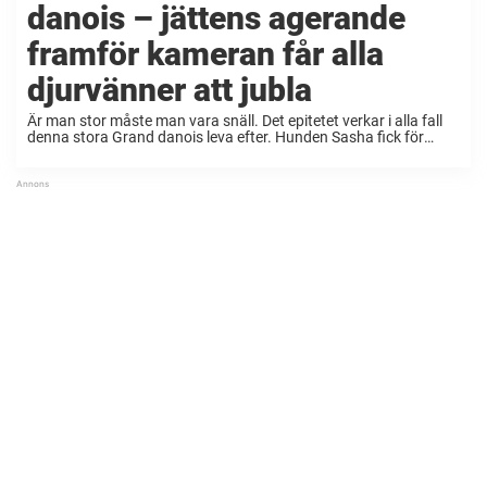
danois – jättens agerande
framför kameran får alla
djurvänner att jubla
Är man stor måste man vara snäll. Det epitetet verkar i alla fall
denna stora Grand danois leva efter. Hunden Sasha fick för
några år sedan träffa en betydligt mindre liten vovve. ”Söt valp
möter ...