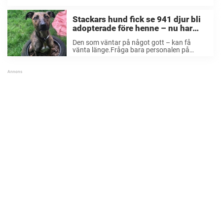
inte någon ...
Stackars hund fick se 941 djur bli
adopterade före henne – nu har
hon äntligen fått komma till nytt
Den som väntar på något gott – kan få
hem
vänta länge.Fråga bara personalen på
djurhemmet i Bath.Där blev en hund nyligen
adopterad – efter att ha fått vänta i fyra års
tid på en ny ...