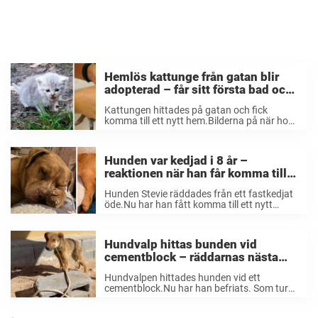
Hemlös kattunge från gatan blir
adopterad – får sitt första bad och
reaktionen träffar rakt i hjärtat
Kattungen hittades på gatan och fick
komma till ett nytt hem.Bilderna på när hon
äntligen får ta sitt första bad är bara helt
underbara. Alla är vi nog överens om att alla
husdjur förtjänar en ...
Hunden var kedjad i 8 år –
reaktionen när han får komma till
sitt nya hem träffar rakt i hjärtat
Hunden Stevie räddades från ett fastkedjat
öde.Nu har han fått komma till ett nytt
hem.Detta är hans historia. Lancaster
County SPCA tillsammans med Diamonds in
the Ruff i New York tog hand om denna
Hundvalp hittas bunden vid
stackars ...
cementblock – räddarnas nästa
aktion hyllas nu av djurvänner i
Hundvalpen hittades hunden vid ett
hela världen
cementblock.Nu har han befriats. Som tur
är finns olika organisationer här i världen
som hjälper utsatta djur till ett mer drägligt