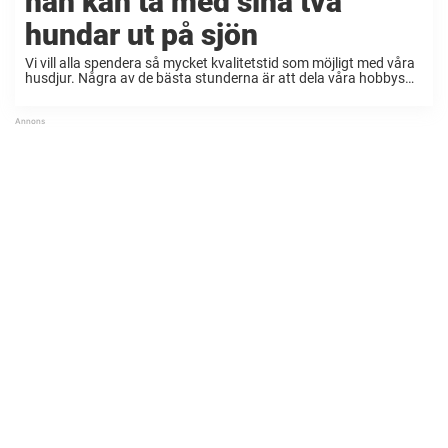
han kan ta med sina två
hundar ut på sjön
Vi vill alla spendera så mycket kvalitetstid som möjligt med våra
husdjur. Några av de bästa stunderna är att dela våra hobbys
och fritidsaktiviteter med våra hundar. Och när en man ville dela
sin kärlek ...