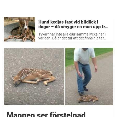
Hund kedjas fast vid bildäck i
dagar – då smyger en man upp från
skogen och möter hennes blick
Tyvärr har inte alla djur samma lycka här i
världen. Då är det tur att det finns hjältar
som verkligen gör skillnad för våra fyrfotade
vänner. Som i det här fallet, då det handlar
om ...
Mannen ser förstelnad