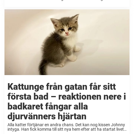
om hundar som räddar liv, räddar människor från att drunkna,
bekämpar farliga djur ...
Kattunge från gatan får sitt
första bad – reaktionen nere i
badkaret fångar alla
djurvänners hjärtan
Alla katter förtjänar en andra chans. Det kan nog kissen Johnny
intyga. Han fick komma till sitt nya hem efter att ha startat livet
på gatan. Enligt Youtube-användaren Kitten Street var han ändå