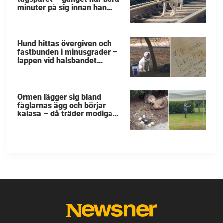
minuter på sig innan han
svävar i livsfara
Hund hittas övergiven och
fastbunden i minusgrader –
lappen vid halsbandet
avslöjar det fruktansvärda
Ormen lägger sig bland
fåglarnas ägg och börjar
kalasa – då träder modiga
byggarbetaren fram och
räddar dem