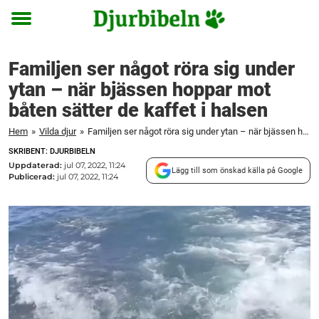
Toggle
menu
Familjen ser något röra sig under
ytan – när bjässen hoppar mot
båten sätter de kaffet i halsen
Hem
»
Vilda djur
»
Familjen ser något röra sig under ytan – när bjässen hoppar mot båten sätter de kaffet i halsen
SKRIBENT: DJURBIBELN
Uppdaterad:
jul 07, 2022, 11:24
Lägg till som önskad källa på Google
Publicerad:
jul 07, 2022, 11:24