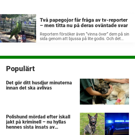
Två papegojor får fråga av tv-reporter
– men titta nu på deras oväntade svar
Reportern försöker även ”vinna över” dem på sin
sida genom att bjussa på lite godis. Och det
verkar gå hem! För efteråt bjuder fåglarna på
sång – riktig fågelsång! ”Old Macdonald had a
farm”… är ...
Populärt
Det gör ditt husdjur minuterna
innan det ska avlivas
Polishund mördad efter iskall
jakt på kriminell – nu hyllas
hennes sista insats av
kollegorna