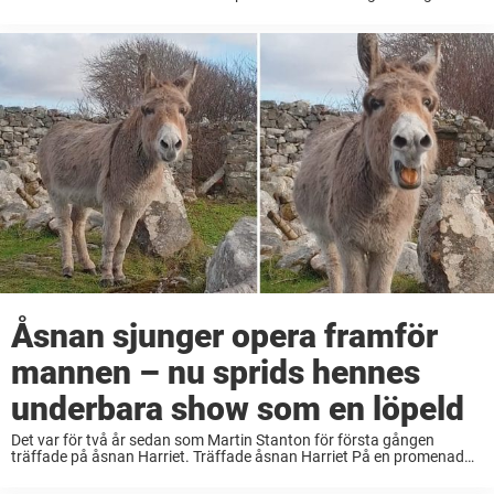
älskade fyrfota vän till djursjukhuset – och fanns vid ...
Åsnan sjunger opera framför
mannen – nu sprids hennes
underbara show som en löpeld
Det var för två år sedan som Martin Stanton för första gången
träffade på åsnan Harriet. Träffade åsnan Harriet På en promenad
fick han syn på henne och gav henne en godis, något som var ...