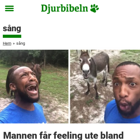
Toggle
menu
sång
Hem
»
sång
Mannen får feeling ute bland