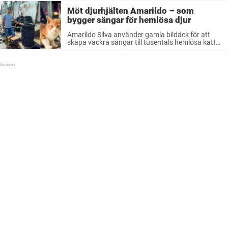
Möt djurhjälten Amarildo – som
bygger sängar för hemlösa djur
Amarildo Silva använder gamla bildäck för att
skapa vackra sängar till tusentals hemlösa katter
i sin hemstad Campina Grande, Brasilien.
Mängder av hemlösa djur Staden har stora
problem med hemlösa djur där de är överlägsna
...