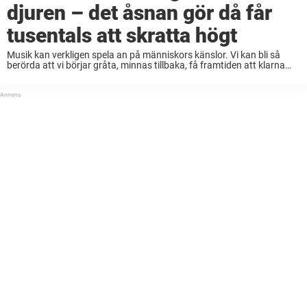
djuren – det åsnan gör då får
tusentals att skratta högt
Musik kan verkligen spela an på människors känslor. Vi kan bli så
berörda att vi börjar gråta, minnas tillbaka, få framtiden att klarna
eller kanske bara bli glada. Så pass glada att vi brister ut ...