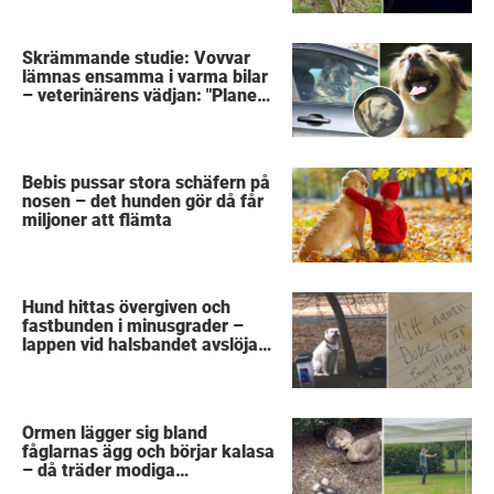
Skrämmande studie: Vovvar
lämnas ensamma i varma bilar
– veterinärens vädjan: "Planera
i förväg"
Bebis pussar stora schäfern på
nosen – det hunden gör då får
miljoner att flämta
Hund hittas övergiven och
fastbunden i minusgrader –
lappen vid halsbandet avslöjar
det fruktansvärda
Ormen lägger sig bland
fåglarnas ägg och börjar kalasa
– då träder modiga
byggarbetaren fram och räddar