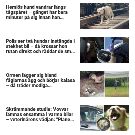
Hemlös hund vandrar längs
tågspåret – gänget har bara
minuter på sig innan han
svävar i livsfara
Polis ser två hundar instängda i
stekhet bil – då krossar hon
rutan direkt och räddar de små
liven
Ormen lägger sig bland
fåglarnas ägg och börjar kalasa
– då träder modiga
byggarbetaren fram och räddar
dem
Skrämmande studie: Vovvar
lämnas ensamma i varma bilar
– veterinärens vädjan: "Planera
i förväg"