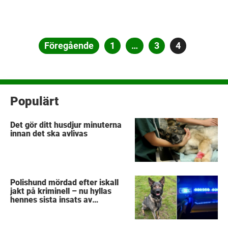
Sidnumrering
Föregående
Sida
1
…
Sida
3
Sida
4
för
inlägg
Populärt
Det gör ditt husdjur minuterna
innan det ska avlivas
Polishund mördad efter iskall
jakt på kriminell – nu hyllas
hennes sista insats av
kollegorna