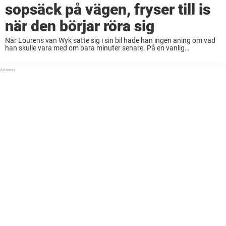
sopsäck på vägen, fryser till is
när den börjar röra sig
När Lourens van Wyk satte sig i sin bil hade han ingen aning om vad
han skulle vara med om bara minuter senare. På en vanlig
vägsträcka, där Lourens ofta körde, vid ett tågspår såg ...