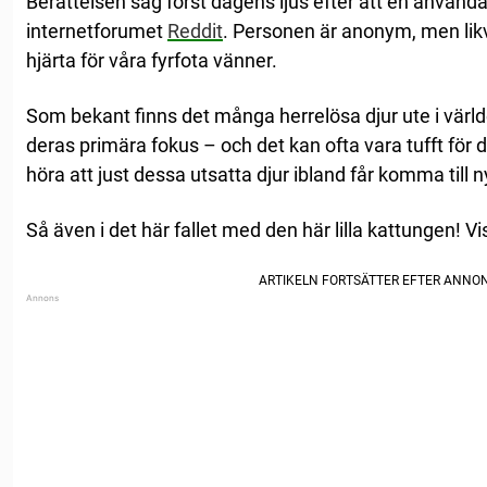
Berättelsen såg först dagens ljus efter att en använda
internetforumet
Reddit
. Personen är anonym, men lik
hjärta för våra fyrfota vänner.
Som bekant finns det många herrelösa djur ute i värld
deras primära fokus – och det kan ofta vara tufft för 
höra att just dessa utsatta djur ibland får komma till n
Så även i det här fallet med den här lilla kattungen! Vi