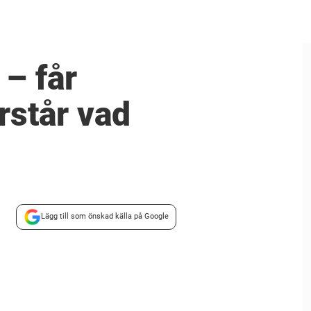
 – får
rstår vad
Lägg till som önskad källa på Google