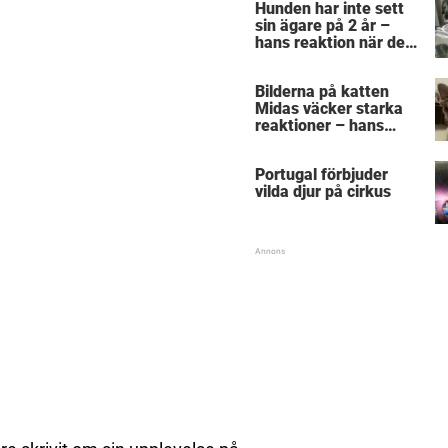
Hunden har inte sett
sin ägare på 2 år –
hans reaktion när de
återförenas bekräftar
allt vi anat om hundar
Bilderna på katten
Midas väcker starka
reaktioner – hans
utseende får folk att
gnugga sig i ögonen
Portugal förbjuder
vilda djur på cirkus