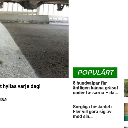
POPULÄRT
8 hundvalpar får
 hyllas varje dag!
äntligen känna gräset
under tassarna – då
tar första valpen ett
avgörande beslut
Sorgliga beskedet:
Fler vill göra sig av
med sin
”pandemihund”