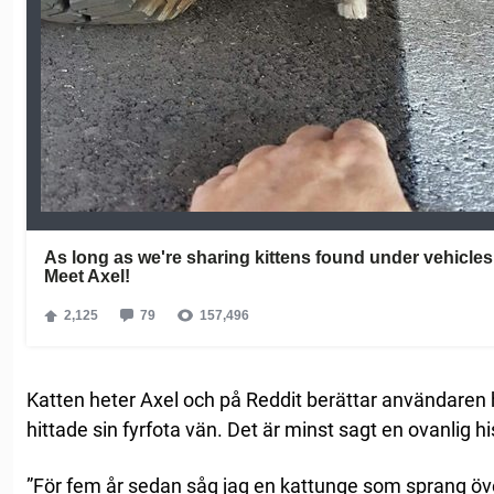
Katten heter Axel och på Reddit berättar användaren h
hittade sin fyrfota vän. Det är minst sagt en ovanlig hi
”För fem år sedan såg jag en kattunge som sprang öv