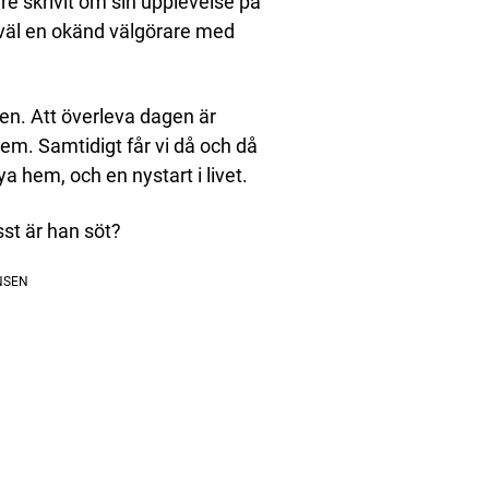
re skrivit om sin upplevelse på
väl en okänd välgörare med
en. Att överleva dagen är
dem. Samtidigt får vi då och då
ya hem, och en nystart i livet.
sst är han söt?