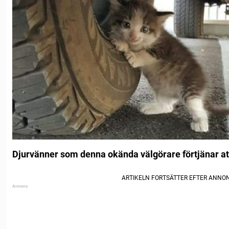
Djurvänner som denna okända välgörare förtjänar att