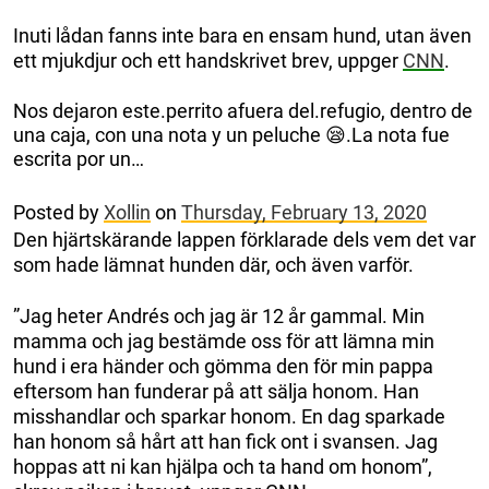
Inuti lådan fanns inte bara en ensam hund, utan även
ett mjukdjur och ett handskrivet brev, uppger
CNN
.
Nos dejaron este.perrito afuera del.refugio, dentro de
una caja, con una nota y un peluche 😪.La nota fue
escrita por un…
Posted by
Xollin
on
Thursday, February 13, 2020
Den hjärtskärande lappen förklarade dels vem det var
som hade lämnat hunden där, och även varför.
”Jag heter Andrés och jag är 12 år gammal. Min
mamma och jag bestämde oss för att lämna min
hund i era händer och gömma den för min pappa
eftersom han funderar på att sälja honom. Han
misshandlar och sparkar honom. En dag sparkade
han honom så hårt att han fick ont i svansen. Jag
hoppas att ni kan hjälpa och ta hand om honom”,