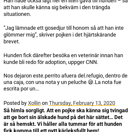
Han hade också lagt ner en liten gåva till hunden – så
att han skulle känna sig bekväm i den trängda
situationen.
”Jag lämnade ett gosedjur till honom så att han inte
glömmer mig”, skriver pojken i det hjärtskärande
brevet.
Hunden fick därefter besöka en veterinär innan han
kunde bli redo för adoption, uppger CNN.
Nos dejaron este.perrito afuera del.refugio, dentro de
una caja, con una nota y un peluche 😪.La nota fue
escrita por un…
Posted by
Xollin
on
Thursday, February 13, 2020
Så himla sorgligt. Att en pojke ska känna sig tvingad
att ge bort sin älskade hund på det här sättet… Det
är så hemskt. Vi håller alla tummar för att hunden
fick komma till ett nytt kärleksfullt hem!