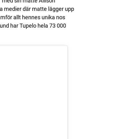
 med sin matte Allison
la medier där matte lägger upp
amför allt hennes unika nos
tund har Tupelo hela 73 000