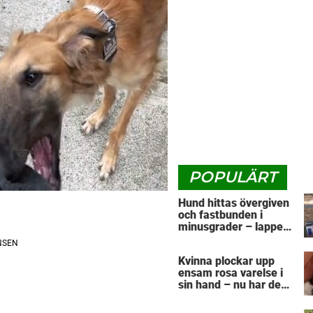
POPULÄRT
Hund hittas övergiven
och fastbunden i
minusgrader – lappen
vid halsbandet
avslöjar det
Kvinna plockar upp
fruktansvärda
ensam rosa varelse i
sin hand – nu har den
växt upp till en
fullvuxen skönhet