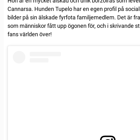
Hon är en mycket älskad och unik borzoiras som lever
Cannarsa. Hunden Tupelo har en egen profil på socia
bilder på sin älskade fyrfota familjemedlem. Det är fr
som människor fått upp ögonen för, och i skrivande s
fans världen över!