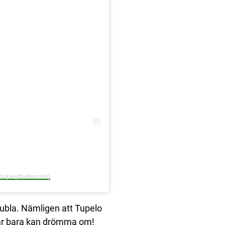
@tupeytheborzoi)
 jubla. Nämligen att Tupelo
dar bara kan drömma om!