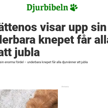
ttenos visar upp si
derbara knepet får all
tt jubla
in enorma fördel – underbara knepet får alla djurvänner att jubla