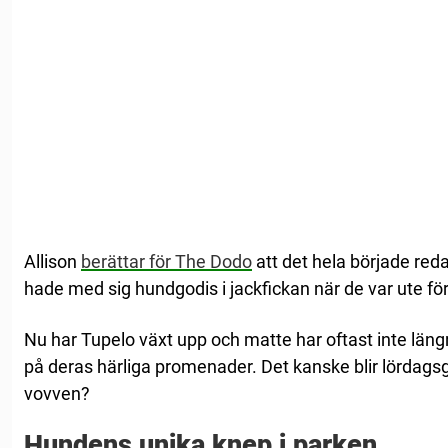
Allison
berättar för The Dodo
att det hela började red
hade med sig hundgodis i jackfickan när de var ute fö
Nu har Tupelo växt upp och matte har oftast inte läng
på deras härliga promenader. Det kanske blir lördagsgo
vovven?
Hundens unika knep i parken