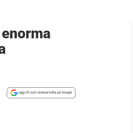
n enorma
a
Lägg till som önskad källa på Google