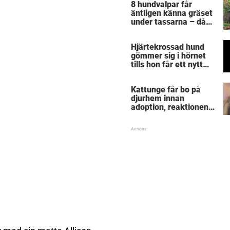
8 hundvalpar får
äntligen känna gräset
under tassarna – då
tar första valpen ett
avgörande beslut
Hjärtekrossad hund
gömmer sig i hörnet
tills hon får ett nytt
hem
Kattunge får bo på
djurhem innan
adoption, reaktionen
när hon får komma till
sin nya familj värmer
hjärtat