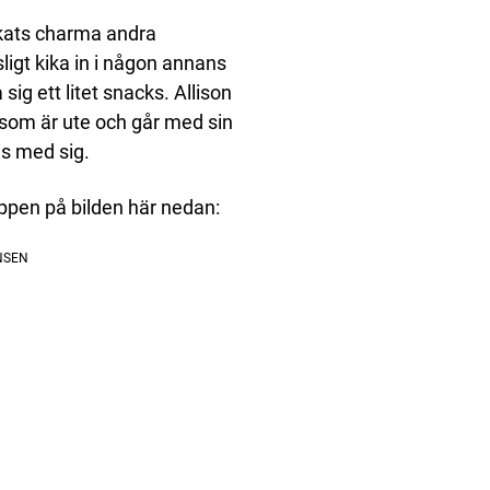
lyckats charma andra
igt kika in i någon annans
ig ett litet snacks. Allison
p som är ute och går med sin
is med sig.
nappen på bilden här nedan: