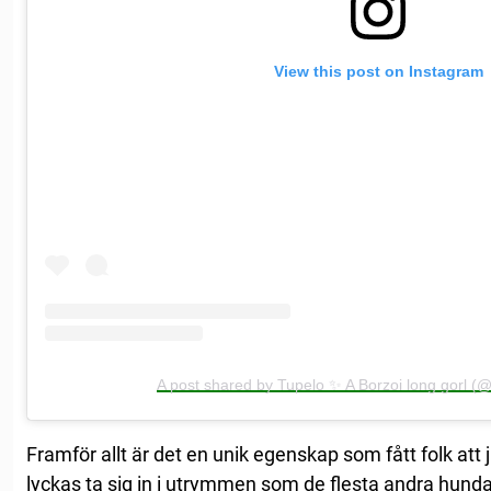
View this post on Instagram
A post shared by Tupelo ✨ A Borzoi long gorl (
Framför allt är det en unik egenskap som fått folk att
lyckas ta sig in i utrymmen som de flesta andra hun