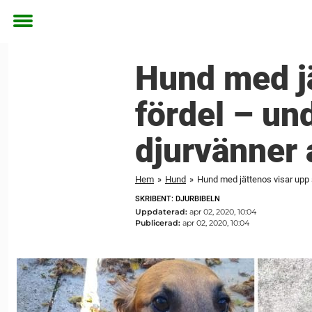
Toggle
menu
Hund med jä
fördel – un
djurvänner a
Hem
»
Hund
»
Hund med jättenos visar upp s
SKRIBENT: DJURBIBELN
Uppdaterad:
apr 02, 2020, 10:04
Publicerad:
apr 02, 2020, 10:04