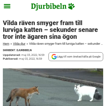
Toggle
menu
Vilda räven smyger fram till
lurviga katten – sekunder senare
tror inte ägaren sina ögon
Hem
»
Vilda djur
»
Vilda räven smyger fram till lurviga katten – sekunder senare tror inte ägaren sina ögon
SKRIBENT: DJURBIBELN
Uppdaterad:
maj 03, 2022, 16:59
Lägg till som önskad källa på Google
Publicerad:
maj 03, 2022, 16:59