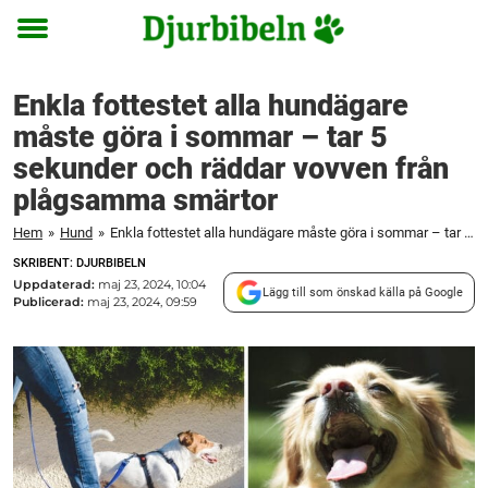
Toggle
menu
Enkla fottestet alla hundägare
måste göra i sommar – tar 5
sekunder och räddar vovven från
plågsamma smärtor
Hem
»
Hund
»
Enkla fottestet alla hundägare måste göra i sommar – tar 5 sekunder och räddar vovven från plågsamma smärtor
SKRIBENT: DJURBIBELN
Uppdaterad:
maj 23, 2024, 10:04
Lägg till som önskad källa på Google
Publicerad:
maj 23, 2024, 09:59