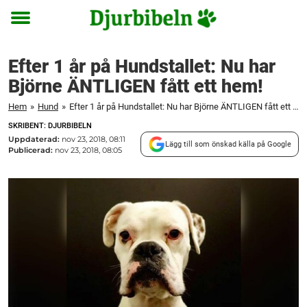
Toggle
menu
Efter 1 år på Hundstallet: Nu har
Björne ÄNTLIGEN fått ett hem!
Hem
»
Hund
»
Efter 1 år på Hundstallet: Nu har Björne ÄNTLIGEN fått ett hem!
SKRIBENT: DJURBIBELN
Uppdaterad:
nov 23, 2018, 08:11
Lägg till som önskad källa på Google
Publicerad:
nov 23, 2018, 08:05