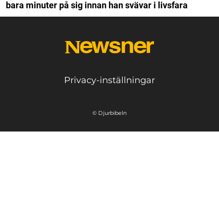
bara minuter på sig innan han svävar i livsfara
Privacy-inställningar
© Djurbibeln