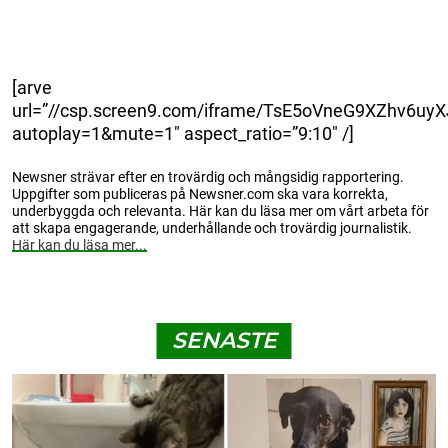
[arve
url=”//csp.screen9.com/iframe/TsE5oVneG9XZhv6
autoplay=1&mute=1″ aspect_ratio=”9:10″ /]
Newsner strävar efter en trovärdig och mångsidig rapportering.
Uppgifter som publiceras på Newsner.com ska vara korrekta,
underbyggda och relevanta. Här kan du läsa mer om vårt arbeta för
att skapa engagerande, underhållande och trovärdig journalistik.
Här kan du läsa mer...
SENASTE