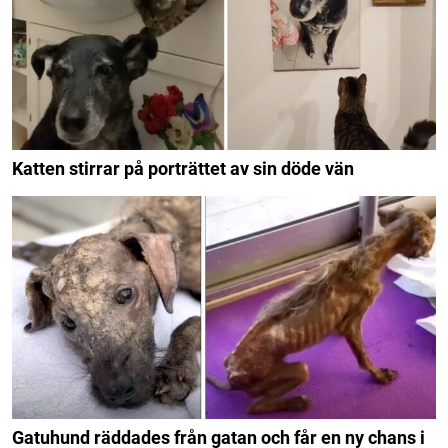
Katten stirrar på porträttet av sin döde vän
Gatuhund räddades från gatan och får en ny chans i