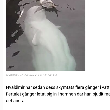
Bildkälla: Facebook/Jon-Olaf Johansen
Hvaldimir har sedan dess skymtats flera gånger i va
flertalet gånger letat sig in i hamnen där han bjudit 
det andra.