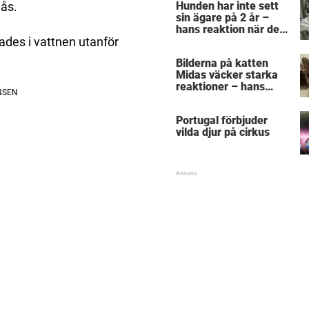
Hunden har inte sett
mås.
sin ägare på 2 år –
hans reaktion när de
återförenas bekräftar
tades i vattnen utanför
allt vi anat om hundar
Bilderna på katten
Midas väcker starka
reaktioner – hans
utseende får folk att
gnugga sig i ögonen
Portugal förbjuder
vilda djur på cirkus