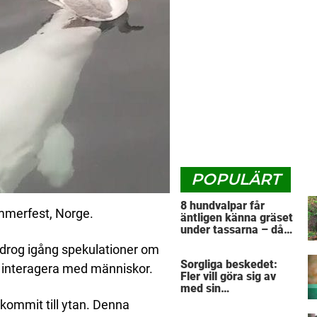
POPULÄRT
8 hundvalpar får
ammerfest, Norge.
äntligen känna gräset
under tassarna – då
tar första valpen ett
t drog igång spekulationer om
avgörande beslut
Sorgliga beskedet:
tt interagera med människor.
Fler vill göra sig av
med sin
”pandemihund”
kommit till ytan. Denna