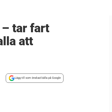
– tar fart
lla att
Lägg till som önskad källa på Google