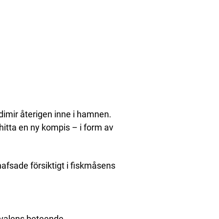
dimir återigen inne i hamnen.
itta en ny kompis – i form av
nafsade försiktigt i fiskmåsens
 valens beteende.