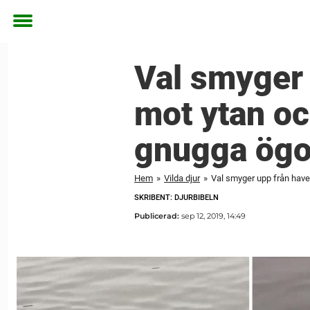
Toggle
menu
Val smyger 
mot ytan oc
gnugga ög
Hem
»
Vilda djur
»
Val smyger upp från havet
SKRIBENT: DJURBIBELN
Publicerad:
sep 12, 2019, 14:49