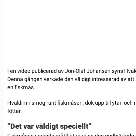
I en video publicerad av Jon-Olaf Johansen syns Hval
Denna gången verkade den väldigt intresserad av att h
en fiskmås.
Hvaldimir smög runt fiskmåsen, dök upp till ytan och 
fötter.
”Det var väldigt speciellt”
Fiskmåsen verkade måttligt road av den godhjärtade