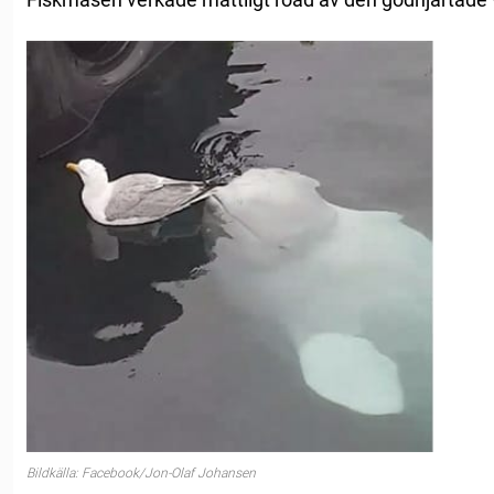
Bildkälla: Facebook/Jon-Olaf Johansen