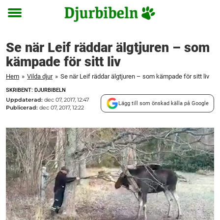
Toggle
menu
Se när Leif räddar älgtjuren – som
kämpade för sitt liv
Hem
»
Vilda djur
»
Se när Leif räddar älgtjuren – som kämpade för sitt liv
SKRIBENT: DJURBIBELN
Uppdaterad:
dec 07, 2017, 12:47
Lägg till som önskad källa på Google
Publicerad:
dec 07, 2017, 12:22