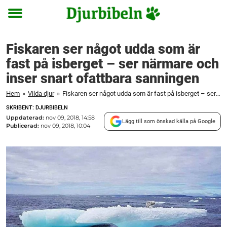
Toggle
menu
Fiskaren ser något udda som är
fast på isberget – ser närmare och
inser snart ofattbara sanningen
Hem
»
Vilda djur
»
Fiskaren ser något udda som är fast på isberget – ser närmare och inser snart ofattbara sanningen
SKRIBENT: DJURBIBELN
Uppdaterad:
nov 09, 2018, 14:58
Lägg till som önskad källa på Google
Publicerad:
nov 09, 2018, 10:04