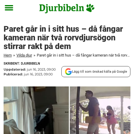
Toggle
menu
Paret går in i sitt hus – då fångar
kameran när två rorvdjursögon
stirrar rakt på dem
Hem
»
Vilda djur
»
Paret går in i sitt hus – då fångar kameran när två rorvdjursögon stirrar rakt på dem
SKRIBENT: DJURBIBELN
Uppdaterad:
jun 16, 2023, 09:00
Lägg till som önskad källa på Google
Publicerad:
jun 16, 2023, 09:00