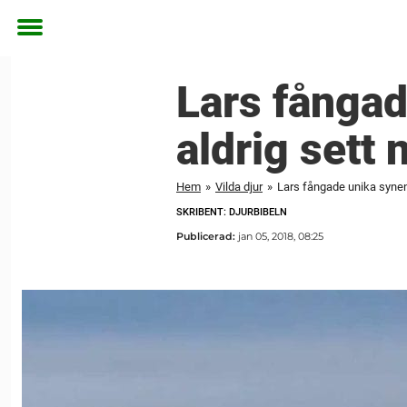
Toggle
menu
Lars fångad
aldrig sett 
Hem
»
Vilda djur
»
Lars fångade unika synen 
SKRIBENT: DJURBIBELN
Publicerad:
jan 05, 2018, 08:25