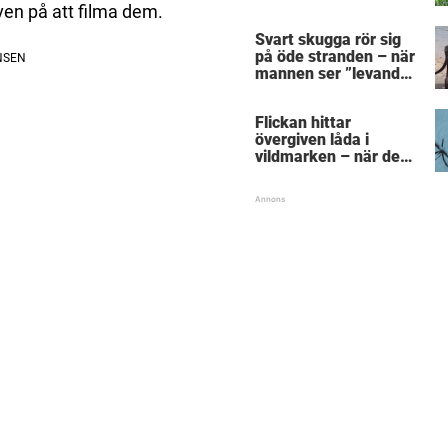
sprids som en löpeld
ven på att filma dem.
på nätet
Svart skugga rör sig
på öde stranden – när
mannen ser ”levande
skelettet” tar han
vovvens liv i egna
Flickan hittar
händer
övergiven låda i
vildmarken – när den
börjar skaka ropar hon
efter pappa