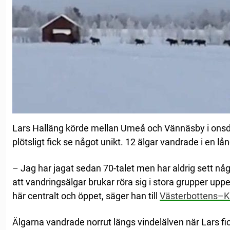
Lars Halläng körde mellan Umeå och Vännäsby i ons
plötsligt fick se något unikt. 12 älgar vandrade i en l
– Jag har jagat sedan 70-talet men har aldrig sett någ
att vandringsälgar brukar röra sig i stora grupper uppe 
här centralt och öppet, säger han till
Västerbottens–K
Älgarna vandrade norrut längs vindelälven när Lars f