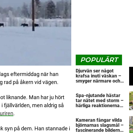
POPULÄRT
Djurvän ser något
dags eftermiddag när han
krafsa inuti väskan –
smyger närmare och
ång rad på åkern vid vägen.
upptäcker otäcka
sanningen
Spa-njutande hästar
ot liknande. Man har ju hört
tar nätet med storm –
i fjällvärlden, men aldrig så
härliga reaktionerna
när de blir ompysslade
uriren
.
är sann kärlek
Kameran fångar vilda
björnarnas slagsmål –
ick syn på dem. Han stannade i
fascinerande bilderna